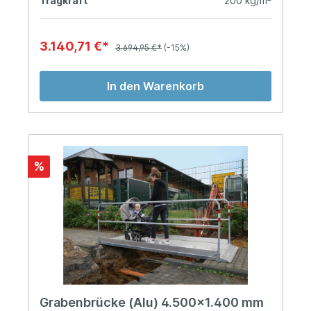
Tragkraft
200 kg/m²
3.140,71 €*
3.694,95 €*
(-15%)
In den Warenkorb
%
Grabenbrücke (Alu) 4.500x1.400 mm