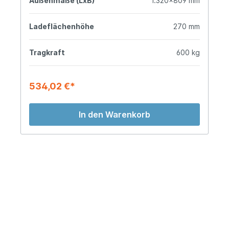
Außenmaße (LxB)
1.320x809 mm
Ladeflächenhöhe
270 mm
Tragkraft
600 kg
534,02 €*
In den Warenkorb