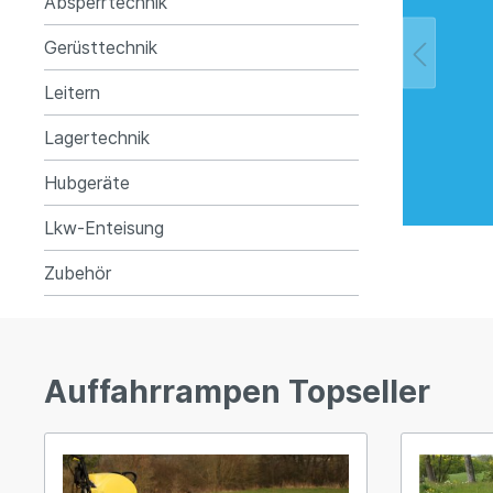
Absperrtechnik
Gerüsttechnik
Gerüsttechnik
Leitern
Leitern
Lagertechnik
Lagertechnik
Hubgeräte
Hubgeräte
Lkw-Enteisung
Lkw-Enteisung
Zubehör
Zubehör
Auffahrrampen Topseller