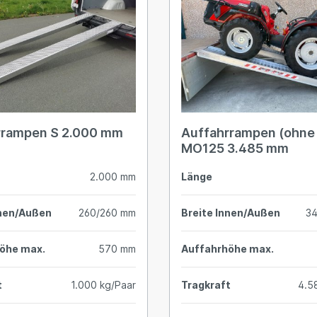
rrampen S 2.000 mm
Auffahrrampen (ohne
MO125 3.485 mm
2.000 mm
Länge
nnen/Außen
260/260 mm
Breite Innen/Außen
3
öhe max.
570 mm
Auffahrhöhe max.
t
1.000 kg/Paar
Tragkraft
4.5