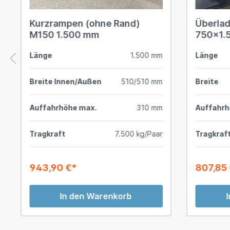
Kurzrampen (ohne Rand)
Überla
M150 1.500 mm
750x1.
Länge
1.500 mm
Länge
Breite Innen/Außen
510/510 mm
Breite
Auffahrhöhe max.
310 mm
Auffahr
Tragkraft
7.500 kg/Paar
Tragkraf
943,90 €*
807,85
In den Warenkorb