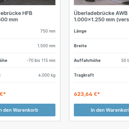
debrücke HFB
Überladebrücke AWB
500 mm
1.000x1.250 mm (vers
750 mm
Länge
1.500 mm
Breite
höhe
-70 bis 115 mm
Auffahrhöhe
50 
t
4.000 kg
Tragkraft
 €*
623,64 €*
In den Warenkorb
In den Warenkor