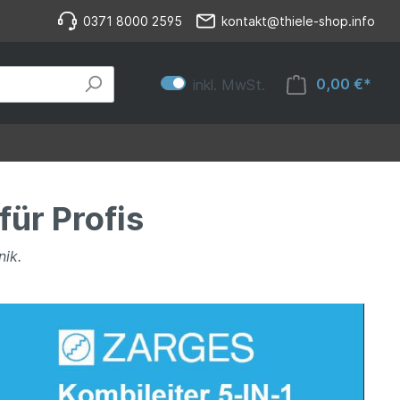
0371 8000 2595
kontakt@thiele-shop.info
0,00 €*
inkl. MwSt.
für Profis
nik.