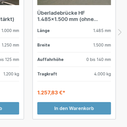
Überladebrücke HF
tärkt)
1.485x1.500 mm (ohne
Unterzug)
1.000 mm
Länge
1.485 mm
1.250 mm
Breite
1.500 mm
bis 125 mm
Auffahrhöhe
0 bis 140 mm
1.200 kg
Tragkraft
4.000 kg
1.257,83 €*
b
In den Warenkorb