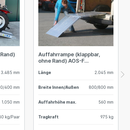
 Rand)
Auffahrrampe (klappbar,
ohne Rand) AOS-F
2.045x800 mm
3.485 mm
Länge
2.045 mm
40/400 mm
Breite Innen/Außen
800/800 mm
1.050 mm
Auffahrhöhe max.
560 mm
80 kg/Paar
Tragkraft
975 kg