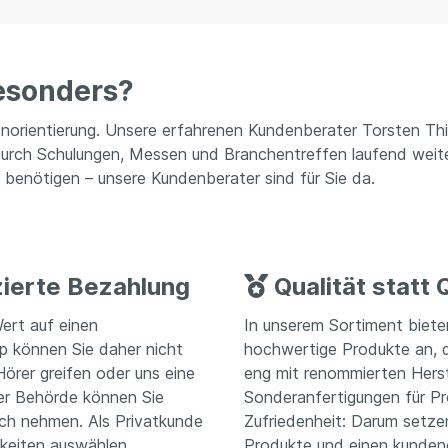
esonders?
denorientierung. Unsere erfahrenen Kundenberater Torsten Th
 durch Schulungen, Messen und Branchentreffen laufend weite
 benötigen – unsere Kundenberater sind für Sie da.
zierte Bezahlung
Qualität statt 
ert auf einen
In unserem Sortiment bieten
p können Sie daher nicht
hochwertige Produkte an, di
örer greifen oder uns eine
eng mit renommierten Hers
der Behörde können Sie
Sonderanfertigungen für Pro
ch nehmen. Als Privatkunde
Zufriedenheit: Darum setzen
keiten auswählen.
Produkte und einen kundeno