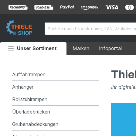
Unser Sortiment
Marken
Infoportal
Auffahrrampen
Thie
Anhänger
Auffahrrampen
Rollstuhlrampen
Anhänger
Ihr digita
Überladebrücken
Rollstuhlrampen
Grubenabdeckungen
Überladebrücken
Grubenabdeckungen
Absperrtechnik