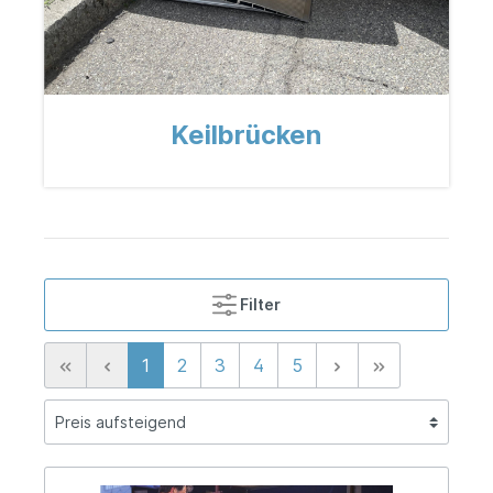
Keilbrücken
Filter
1
2
3
4
5