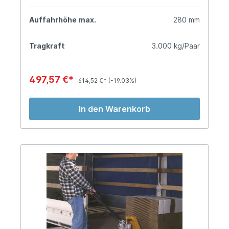
Auffahrhöhe max.
280 mm
Tragkraft
3.000 kg/Paar
497,57 €*
614,52 €*
(-19.03%)
In den Warenkorb