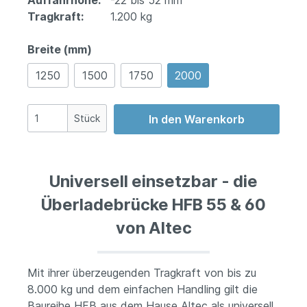
Auffahrhöhe:
-22 bis 52 mm
Tragkraft:
1.200 kg
Breite (mm)
1250
1500
1750
2000
Stück
In den Warenkorb
Universell einsetzbar - die
Überladebrücke HFB 55 & 60
von Altec
Mit ihrer überzeugenden Tragkraft von bis zu
8.000 kg und dem einfachen Handling gilt die
Baureihe HFB aus dem Hause Altec als universell