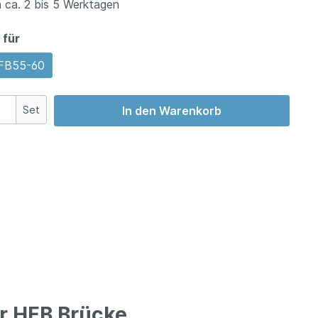
 ca. 2 bis 5 Werktagen
 für
FB55-60
Set
In den Warenkorb
er HFB Brücke