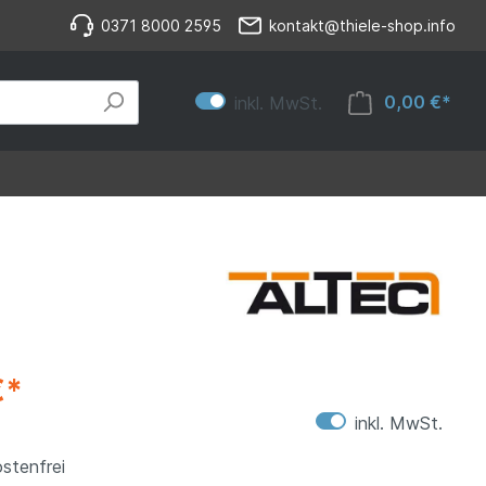
0371 8000 2595
kontakt@thiele-shop.info
0,00 €*
inkl. MwSt.
€*
inkl. MwSt.
stenfrei