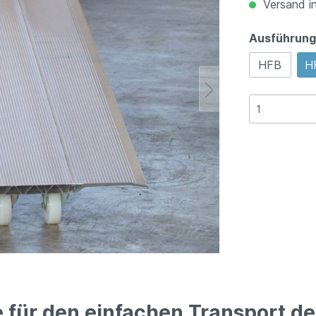
Versand in
Ausführung
HFB
H
e für den einfachen Transport d