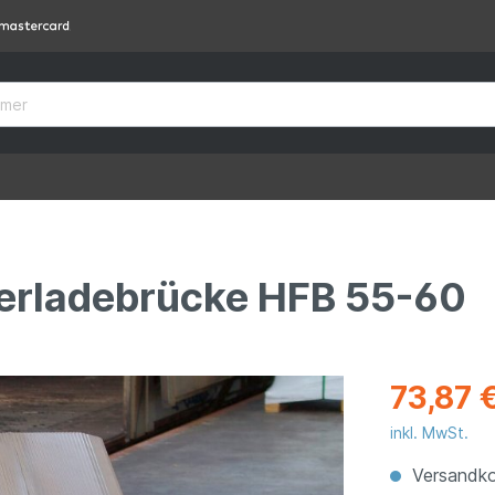
berladebrücke HFB 55-60
73,87 
inkl. MwSt.
Versandko