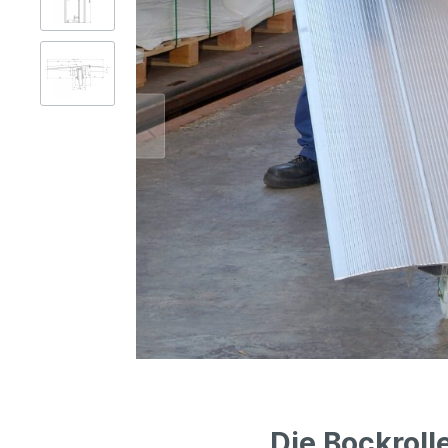
Gerüsttechnik
Leitern
Lagertechnik
Hubgeräte
Lkw-Enteisung
Zubehör
Die Bockroll