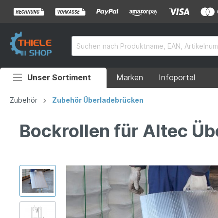
Unser Sortiment
Marken
Infoportal
Auffahrrampen
Zubehör
Zubehör Überladebrücken
Anhänger
Bockrollen für Altec Ü
Rollstuhlrampen
Überladebrücken
Grubenabdeckungen
Absperrtechnik