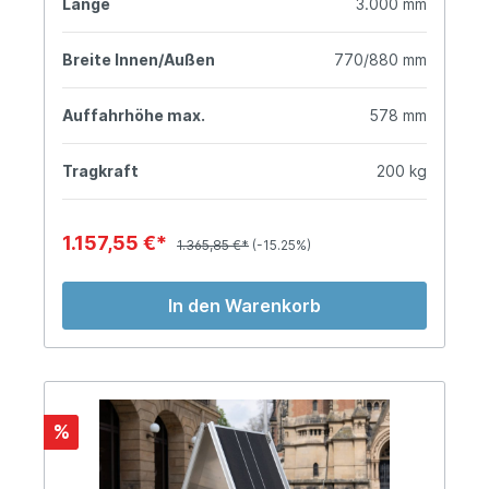
Länge
3.000 mm
Breite Innen/Außen
770/880 mm
Auffahrhöhe max.
578 mm
Tragkraft
200 kg
1.157,55 €*
1.365,85 €*
(-15.25%)
In den Warenkorb
%