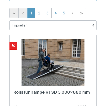
1
2
3
4
5
%
Rollstuhlrampe RTSD 3.000x880 mm