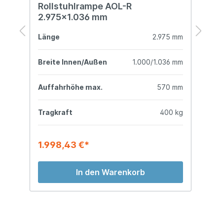
)
Rollstuhlrampe AOL-R
R
2.975x1.036 mm
mm
Länge
2.975 mm
L
mm
Breite Innen/Außen
1.000/1.036 mm
B
mm
Auffahrhöhe max.
570 mm
A
kg
Tragkraft
400 kg
T
1.998,43 €*
1
In den Warenkorb