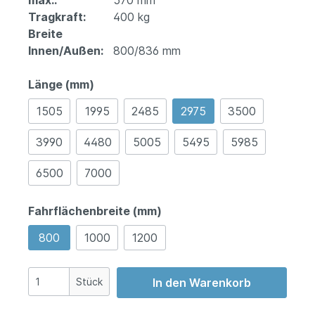
max.:
570 mm
Tragkraft:
400 kg
Breite
Innen/Außen:
800/836 mm
Länge (mm)
1505
1995
2485
2975
3500
3990
4480
5005
5495
5985
6500
7000
Fahrflächenbreite (mm)
800
1000
1200
Stück
In den Warenkorb