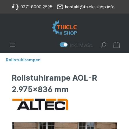
0371 8000 2595
kontakt@thiele-shop.info
inkl. MwSt.
Rollstuhlrampen
Rollstuhlrampe AOL-R
2.975x836 mm