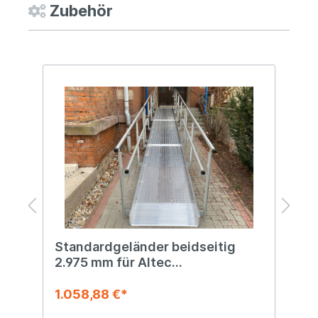
Zubehör
Standardgeländer beidseitig
S
2.975 mm für Altec
m
Rollstuhlrampe AOL-R
R
1.058,88 €*
5