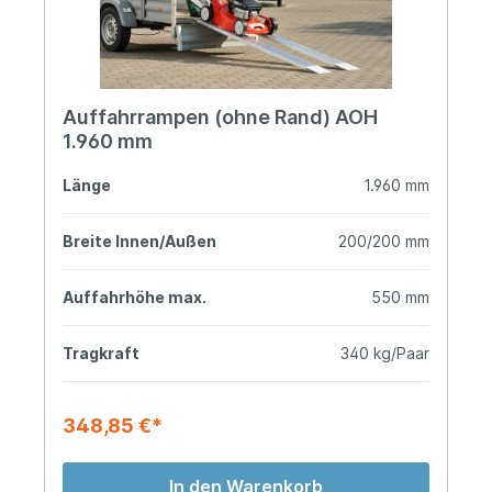
Auffahrrampen (ohne Rand) AOH
1.960 mm
Länge
1.960 mm
Breite Innen/Außen
200/200 mm
Auffahrhöhe max.
550 mm
Tragkraft
340 kg/Paar
348,85 €*
In den Warenkorb