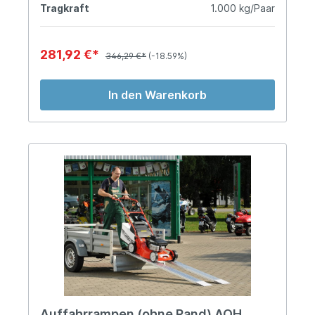
Tragkraft
1.000 kg/Paar
281,92 €*
346,29 €*
(-18.59%)
In den Warenkorb
Auffahrrampen (ohne Rand) AOH