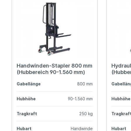
Gerüsttechnik
Leitern
Lagertechnik
Hubgeräte
Lkw-Enteisung
Zubehör
Handwinden-Stapler 800 mm
Hydraul
(Hubbereich 90-1.560 mm)
(Hubbe
Gabellänge
800 mm
Gabellän
Hubhöhe
90-1.560 mm
Hubhöhe
Tragkraft
250 kg
Tragkraf
Hubart
Handwinde
Hubart