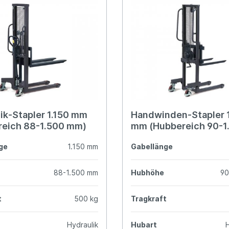
ik-Stapler 1.150 mm
Handwinden-Stapler 
reich 88-1.500 mm)
mm (Hubbereich 90-1
mm)
ge
1.150 mm
Gabellänge
88-1.500 mm
Hubhöhe
90
t
500 kg
Tragkraft
Hydraulik
Hubart