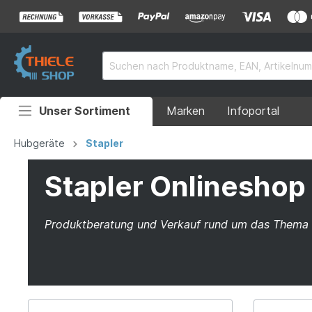
Unser Sortiment
Marken
Infoportal
Auffahrrampen
Hubgeräte
Stapler
Anhänger
Stapler Onlineshop 
Rollstuhlrampen
Produktberatung und Verkauf rund um das Thema 
Überladebrücken
Grubenabdeckungen
Absperrtechnik