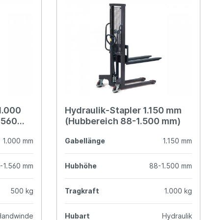
1.000
Hydraulik-Stapler 1.150 mm
.560
(Hubbereich 88-1.500 mm)
1.000 mm
Gabellänge
1.150 mm
-1.560 mm
Hubhöhe
88-1.500 mm
500 kg
Tragkraft
1.000 kg
Handwinde
Hubart
Hydraulik