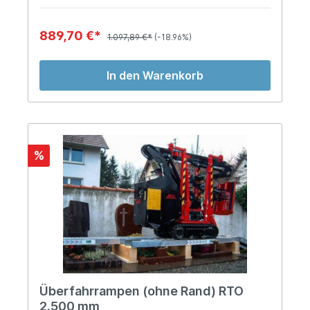
889,70 €*
1.097,89 €*
(-18.96%)
In den Warenkorb
%
Überfahrrampen (ohne Rand) RTO
2.500 mm