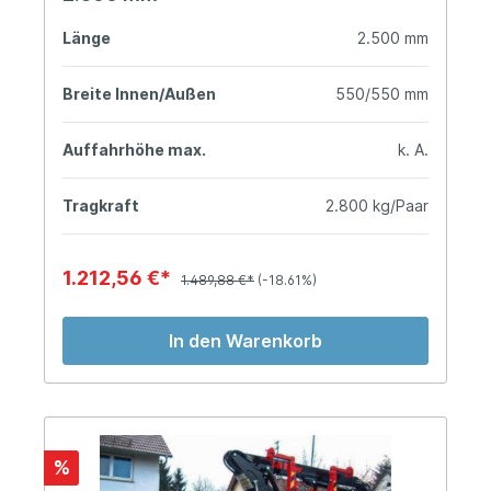
Länge
2.500 mm
Breite Innen/Außen
550/550 mm
Auffahrhöhe max.
k. A.
Tragkraft
2.800 kg/Paar
1.212,56 €*
1.489,88 €*
(-18.61%)
In den Warenkorb
%