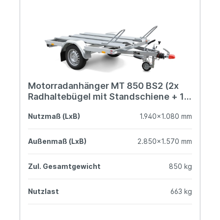
Motorradanhänger MT 850 BS2 (2x
Radhaltebügel mit Standschiene + 1x
Auffahrrampe 1.940 mm)
Nutzmaß (LxB)
1.940x1.080 mm
Außenmaß (LxB)
2.850x1.570 mm
Zul. Gesamtgewicht
850 kg
Nutzlast
663 kg