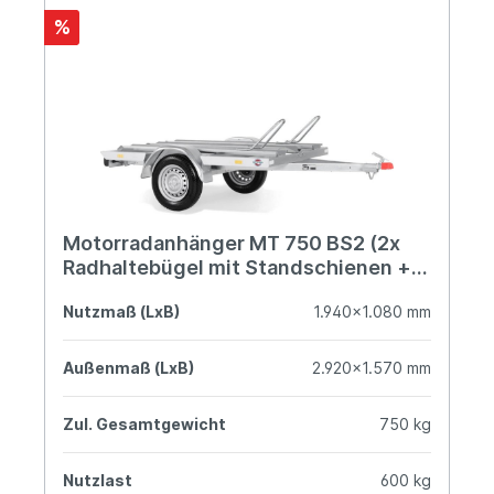
%
Motorradanhänger MT 750 BS2 (2x
Radhaltebügel mit Standschienen +
1x Auffahrrampe 1.940 mm)
Nutzmaß (LxB)
1.940x1.080 mm
Außenmaß (LxB)
2.920x1.570 mm
Zul. Gesamtgewicht
750 kg
Nutzlast
600 kg