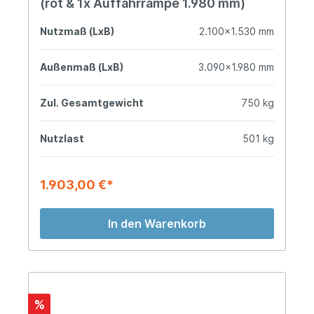
(rot & 1x Auffahrrampe 1.980 mm)
Nutzmaß (LxB)
2.100x1.530 mm
Außenmaß (LxB)
3.090x1.980 mm
Zul. Gesamtgewicht
750 kg
Nutzlast
501 kg
1.903,00 €*
In den Warenkorb
%