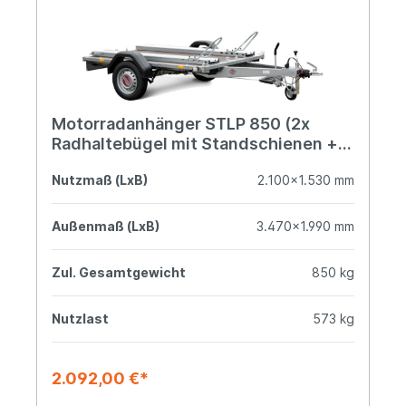
Motorradanhänger STLP 850 (2x
Radhaltebügel mit Standschienen +
1x Auffahrrampe 1.940 mm)
Nutzmaß (LxB)
2.100x1.530 mm
Außenmaß (LxB)
3.470x1.990 mm
Zul. Gesamtgewicht
850 kg
Nutzlast
573 kg
2.092,00 €*