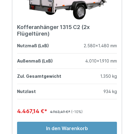
Kofferanhänger 1315 C2 (2x
Flügeltüren)
Nutzmaß (LxB)
2.580x1.480 mm
Außenmaß (LxB)
4.010x1.910 mm
Zul. Gesamtgewicht
1.350 kg
Nutzlast
934 kg
4.467,14 €*
4.963,49 €*
(-10%)
In den Warenkorb