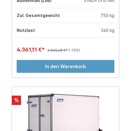
Außenmaß (LxB)
3.940x1.910 mm
Zul. Gesamtgewicht
750 kg
Nutzlast
340 kg
4.361,11 €*
4.845,68 €*
(-10%)
In den Warenkorb
%