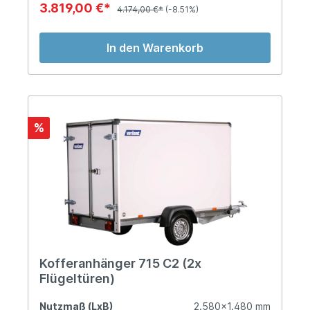
3.819,00 €*
4.174,00 €*
(-8.51%)
In den Warenkorb
%
Kofferanhänger 715 C2 (2x
Flügeltüren)
Nutzmaß (LxB)
2.580x1.480 mm