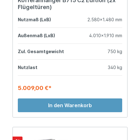
Kofferanhänger B715 C2 Edition (2x
Flügeltüren)
Nutzmaß (LxB)
2.580x1.480 mm
Außenmaß (LxB)
4.010x1.910 mm
Zul. Gesamtgewicht
750 kg
Nutzlast
340 kg
5.009,00 €*
In den Warenkorb