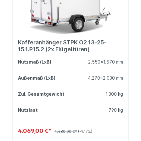
Kofferanhänger STPK O2 13-25-
15.1.P15.2 (2x Flügeltüren)
Nutzmaß (LxB)
2.550x1.570 mm
Außenmaß (LxB)
4.270x2.030 mm
Zul. Gesamtgewicht
1.300 kg
Nutzlast
790 kg
4.069,00 €*
4.480,00 €*
(-9.17%)