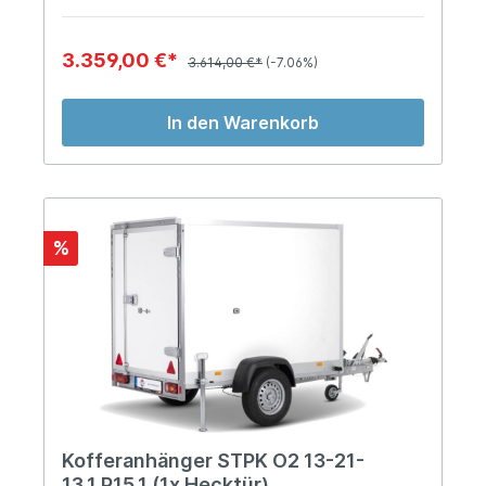
3.359,00 €*
3.614,00 €*
(-7.06%)
In den Warenkorb
%
Kofferanhänger STPK O2 13-21-
13.1.P15.1 (1x Hecktür)