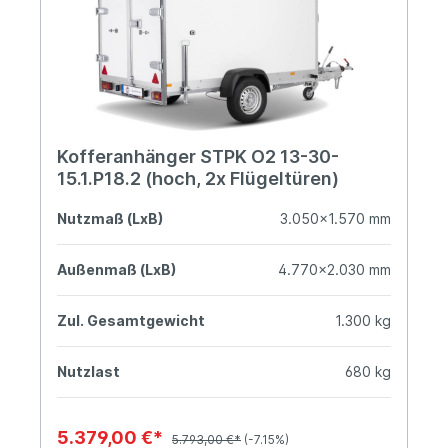
Kofferanhänger STPK O2 13-30-
15.1.P18.2 (hoch, 2x Flügeltüren)
Nutzmaß (LxB)
3.050x1.570 mm
Außenmaß (LxB)
4.770x2.030 mm
Zul. Gesamtgewicht
1.300 kg
Nutzlast
680 kg
5.379,00 €*
5.793,00 €*
(-7.15%)