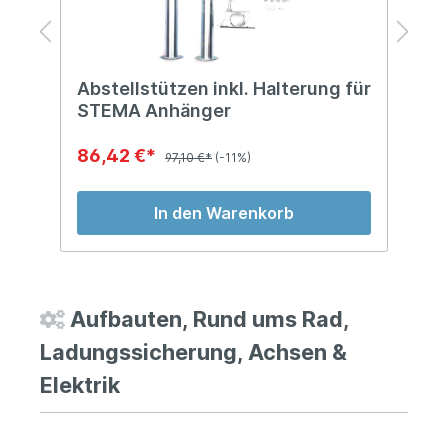
Abstellstützen inkl. Halterung für
D
STEMA Anhänger
A
86,42 €*
4
97,10 €*
(-11%)
In den Warenkorb
Aufbauten, Rund ums Rad,
Ladungssicherung, Achsen &
Elektrik