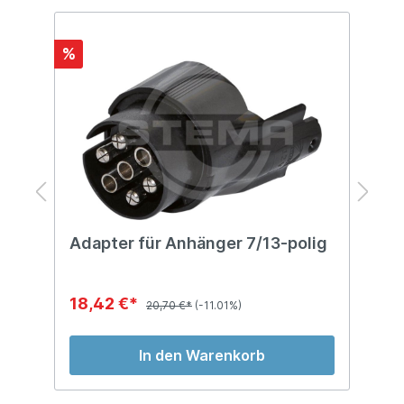
%
%
Adapter für Anhänger 7/13-polig
A
m
18,42 €*
8
20,70 €*
(-11.01%)
In den Warenkorb