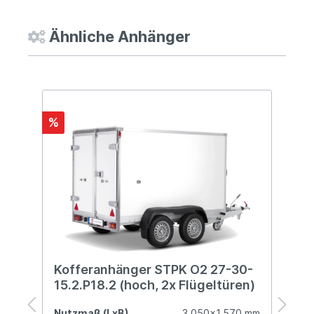
Ähnliche Anhänger
%
x
Kofferanhänger STPK O2 27-30-
K
15.2.P18.2 (hoch, 2x Flügeltüren)
F
mm
Nutzmaß (LxB)
3.050x1.570 mm
N