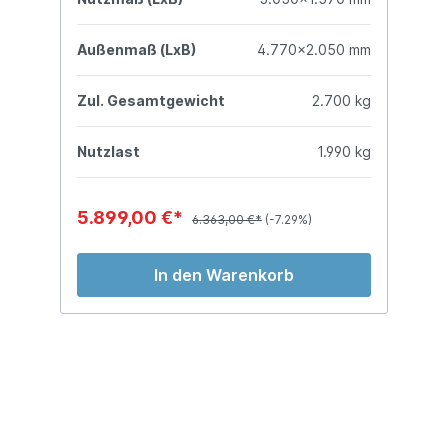
mm
Außenmaß (LxB)
4.770x2.050 mm
A
kg
Zul. Gesamtgewicht
2.700 kg
Z
kg
Nutzlast
1.990 kg
N
5.899,00 €*
7
6.363,00 €*
(-7.29%)
In den Warenkorb