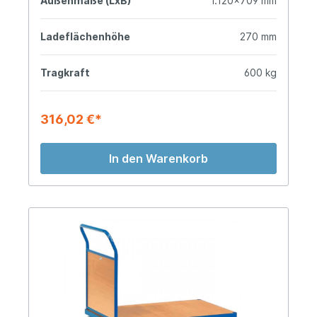
Außenmaße (LxB)
1.120x709 mm
Ladeflächenhöhe
270 mm
Tragkraft
600 kg
316,02 €*
In den Warenkorb