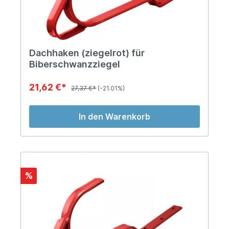
Dachhaken (ziegelrot) für
Biberschwanzziegel
21,62 €*
27,37 €*
(-21.01%)
In den Warenkorb
%