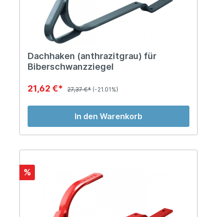
Dachhaken (anthrazitgrau) für
Biberschwanzziegel
21,62 €*
27,37 €*
(-21.01%)
In den Warenkorb
%