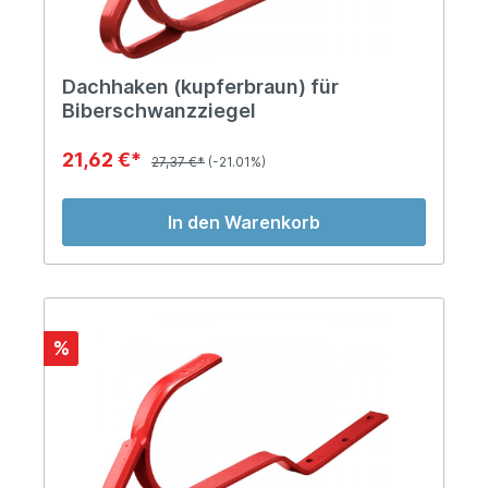
Dachhaken (kupferbraun) für
Biberschwanzziegel
21,62 €*
27,37 €*
(-21.01%)
In den Warenkorb
%