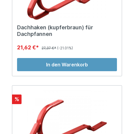
Dachhaken (kupferbraun) für
Dachpfannen
21,62 €*
27,37 €*
(-21.01%)
In den Warenkorb
%