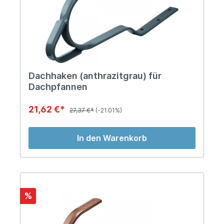
Dachhaken (anthrazitgrau) für
Dachpfannen
21,62 €*
27,37 €*
(-21.01%)
In den Warenkorb
%