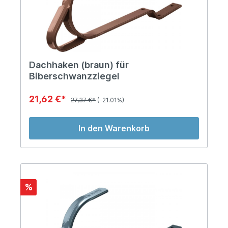
Dachhaken (braun) für
Biberschwanzziegel
21,62 €*
27,37 €*
(-21.01%)
In den Warenkorb
%