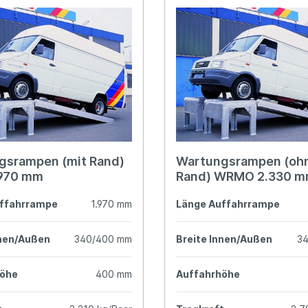
gsrampen (mit Rand)
Wartungsrampen (oh
970 mm
Rand) WRMO 2.330 
ffahrrampe
1.970 mm
Länge Auffahrrampe
nnen/Außen
340/400 mm
Breite Innen/Außen
3
höhe
400 mm
Auffahrhöhe