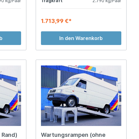
90 kg/Paar
Tragkraft
2.790 kg/Paar
1.713,99 €*
b
In den Warenkorb
 Rand)
Wartungsrampen (ohne