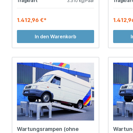
Tragkraft
3.310 kg/Paar
Tragkraf
1.412,96 €*
1.412,9
In den Warenkorb
Wartungsrampen (ohne
Wartun