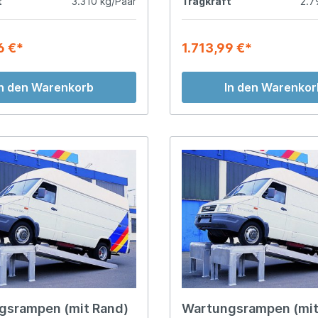
t
3.310 kg/Paar
Tragkraft
2.7
6 €*
1.713,99 €*
In den Warenkorb
In den Warenkor
gsrampen (mit Rand)
Wartungsrampen (mit