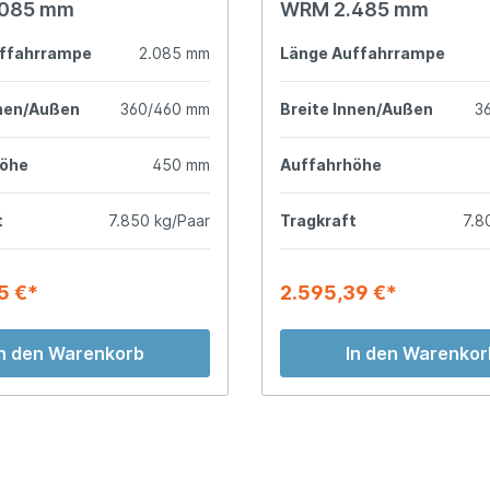
085 mm
WRM 2.485 mm
ffahrrampe
2.085 mm
Länge Auffahrrampe
nnen/Außen
360/460 mm
Breite Innen/Außen
3
höhe
450 mm
Auffahrhöhe
t
7.850 kg/Paar
Tragkraft
7.8
5 €*
2.595,39 €*
In den Warenkorb
In den Warenkor