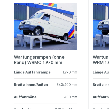
Gerüsttechnik
Leitern
Lagertechnik
Hubgeräte
Lkw-Enteisung
Zubehör
Wartungsrampen (ohne
Wartun
Rand) WRMO 1.970 mm
WRM 1.
Länge Auffahrrampe
1.970 mm
Länge Au
Breite Innen/Außen
340/400 mm
Breite I
Auffahrhöhe
400 mm
Auffahr