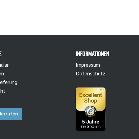
E
INFORMATIONEN
ular
Impressum
en
Datenschutz
ieferung
cht
derrufen