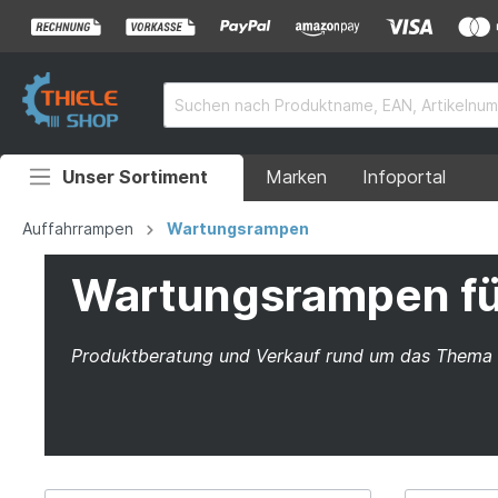
Unser Sortiment
Marken
Infoportal
Auffahrrampen
Auffahrrampen
Wartungsrampen
Anhänger
Wartungsrampen für
Rollstuhlrampen
Produktberatung und Verkauf rund um das Them
Überladebrücken
Grubenabdeckungen
Absperrtechnik