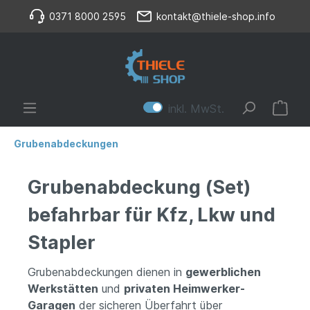
0371 8000 2595
kontakt@thiele-shop.info
inkl. MwSt.
Grubenabdeckungen
Grubenabdeckung (Set)
befahrbar für Kfz, Lkw und
Stapler
Grubenabdeckungen dienen in
gewerblichen
Werkstätten
und
privaten Heimwerker-
Garagen
der sicheren Überfahrt über