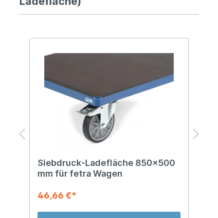
Ladefläche)
Siebdruck-Ladefläche 850x500
R
mm für fetra Wagen
8
46,66 €*
9