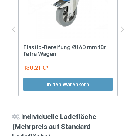
r
Elastic-Bereifung Ø160 mm für
P
fetra Wagen
f
130,21 €*
7
In den Warenkorb
Individuelle Ladefläche
(Mehrpreis auf Standard-