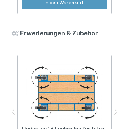
In den Warenkorb
Erweiterungen & Zubehör
Umbau auf 4 Lenkrollen für fetra
S