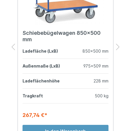
Schiebebügelwagen 850x500
S
mm
B
mm
Ladefläche (LxB)
850x500 mm
L
mm
Außenmaße (LxB)
975x509 mm
A
mm
Ladeflächenhöhe
228 mm
L
kg
Tragkraft
500 kg
T
267,74 €*
3