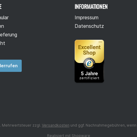
E
INFORMATIONEN
ular
Impressum
en
Datenschutz
ieferung
cht
derrufen
zl. Mehrwertsteuer zzgl.
Versandkosten
und ggf. Nachnahmegebühren, wenn 
Realisiert mit Shopware