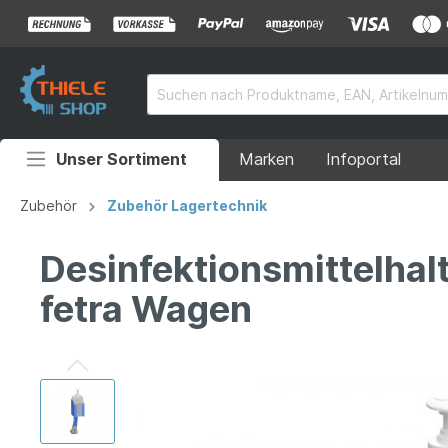
Unser Sortiment
Marken
Infoportal
Auffahrrampen
Zubehör
Zubehör Lagertechnik
Anhänger
Desinfektionsmittelhal
Rollstuhlrampen
fetra Wagen
Überladebrücken
Grubenabdeckungen
Absperrtechnik