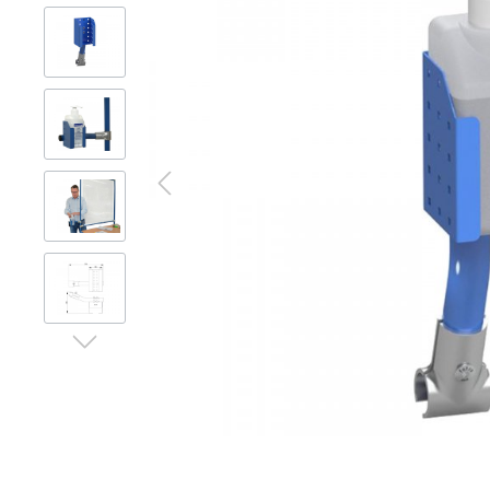
Gerüsttechnik
Leitern
Lagertechnik
Hubgeräte
Lkw-Enteisung
Zubehör