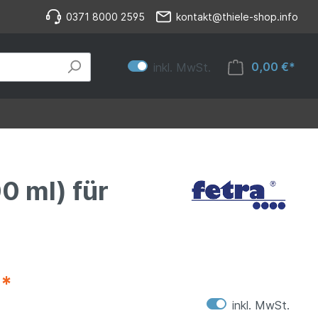
0371 8000 2595
kontakt@thiele-shop.info
0,00 €*
inkl. MwSt.
0 ml) für
€*
inkl. MwSt.