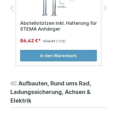
Abstellstützen inkl. Halterung für
D
STEMA Anhänger
A
86,42 €*
4
97,10 €*
(-11%)
In den Warenkorb
Aufbauten, Rund ums Rad,
Ladungssicherung, Achsen &
Elektrik