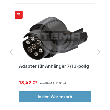
%
%
Adapter für Anhänger 7/13-polig
A
m
18,42 €*
8
20,70 €*
(-11.01%)
In den Warenkorb