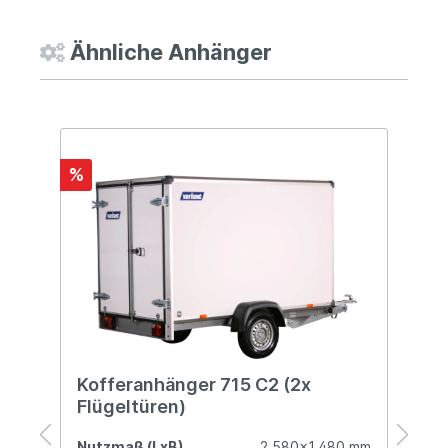
Ähnliche Anhänger
%
%
Kofferanhänger 715 C2 (2x
K
Flügeltüren)
1
mm
Nutzmaß (LxB)
2.580x1.480 mm
N