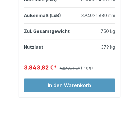
mm
Außenmaß (LxB)
3.940x1.880 mm
A
kg
Zul. Gesamtgewicht
750 kg
Z
kg
Nutzlast
379 kg
N
3.843,82 €*
4
4.270,91 €*
(-10%)
In den Warenkorb