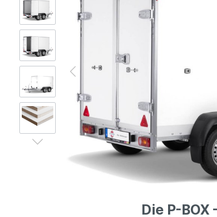
Gerüsttechnik
Leitern
Lagertechnik
Hubgeräte
Lkw-Enteisung
Zubehör
Die P-BOX 