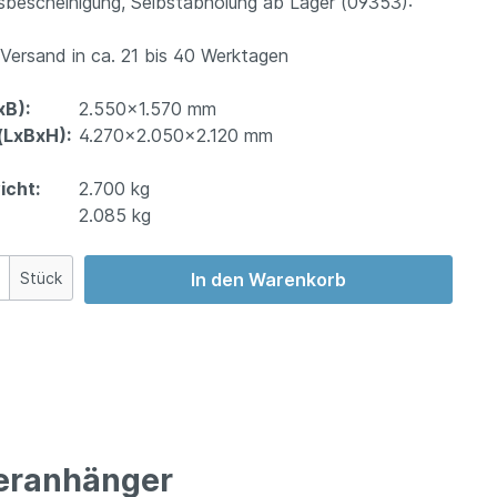
bescheinigung, Selbstabholung ab Lager (09353):
ersand in ca. 21 bis 40 Werktagen
xB):
2.550x1.570 mm
LxBxH):
4.270x2.050x2.120 mm
cht:
2.700 kg
2.085 kg
Stück
In den Warenkorb
feranhänger