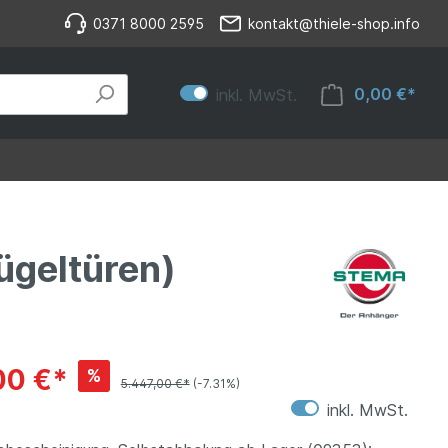
0371 8000 2595
kontakt@thiele-shop.info
0,00 €*
inkl. MwSt.
ügeltüren)
00 €*
%
5.447,00 €*
(-7.31%)
inkl. MwSt.