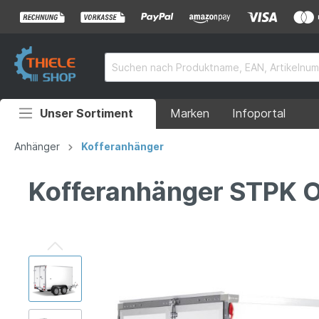
Unser Sortiment
Marken
Infoportal
Auffahrrampen
Anhänger
Kofferanhänger
Anhänger
Kofferanhänger STPK O2
Rollstuhlrampen
Überladebrücken
Grubenabdeckungen
Absperrtechnik