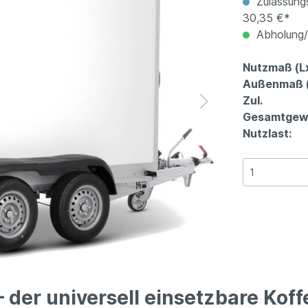
Zulassungs
30,35 €*
Abholung/V
Nutzmaß (L
Außenmaß (
Zul.
Gesamtgewi
Nutzlast:
– der universell einsetzbare Kof