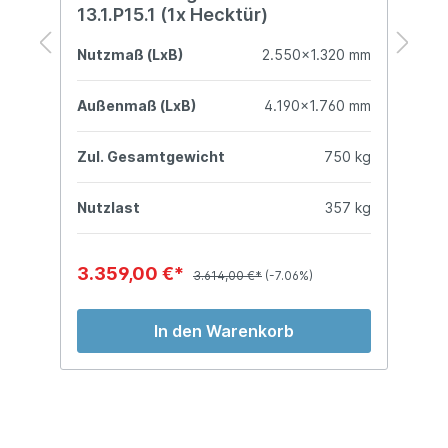
13.1.P15.1 (1x Hecktür)
1
mm
Nutzmaß (LxB)
2.550x1.320 mm
N
mm
Außenmaß (LxB)
4.190x1.760 mm
A
kg
Zul. Gesamtgewicht
750 kg
Z
kg
Nutzlast
357 kg
N
3.359,00 €*
3
3.614,00 €*
(-7.06%)
In den Warenkorb