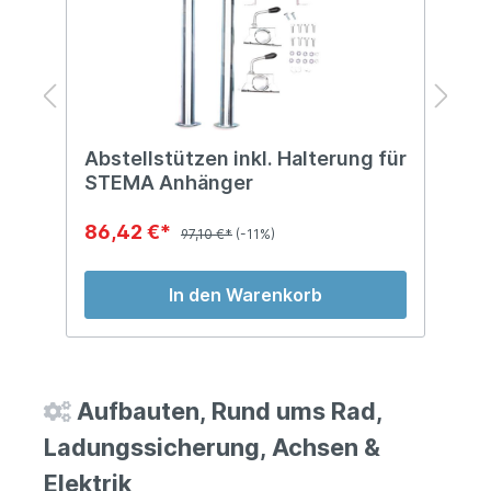
Abstellstützen inkl. Halterung für
D
STEMA Anhänger
A
86,42 €*
4
97,10 €*
(-11%)
In den Warenkorb
Aufbauten, Rund ums Rad,
Ladungssicherung, Achsen &
Elektrik