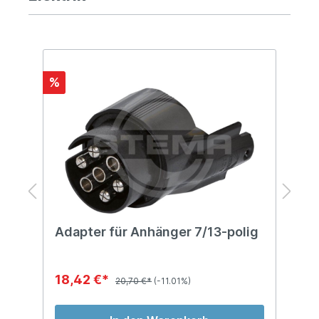
%
%
Adapter für Anhänger 7/13-polig
A
m
18,42 €*
8
20,70 €*
(-11.01%)