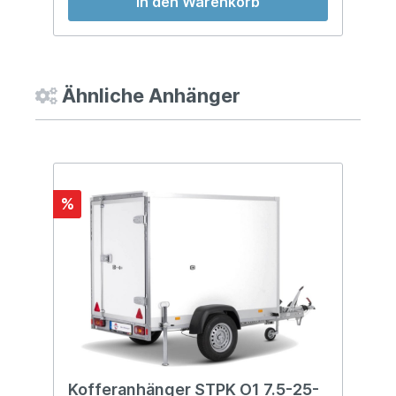
In den Warenkorb
Ähnliche Anhänger
%
%
Kofferanhänger STPK O1 7.5-25-
K