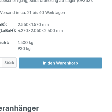
bescheinigung, Selbstabholung ab Lager (09353):
ersand in ca. 21 bis 40 Werktagen
xB):
2.550x1.570 mm
LxBxH):
4.270x2.050x2.400 mm
cht:
1.500 kg
930 kg
Stück
In den Warenkorb
feranhänger