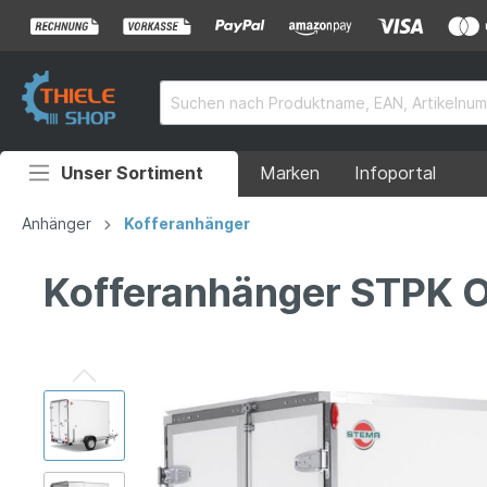
Unser Sortiment
Marken
Infoportal
Auffahrrampen
Anhänger
Kofferanhänger
Anhänger
Kofferanhänger STPK O2
Rollstuhlrampen
Überladebrücken
Grubenabdeckungen
Absperrtechnik