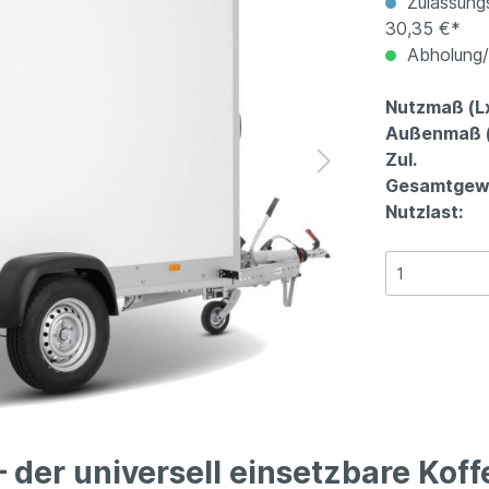
Zulassungs
30,35 €*
Abholung/V
Nutzmaß (L
Außenmaß (
Zul.
Gesamtgewi
Nutzlast:
– der universell einsetzbare Kof