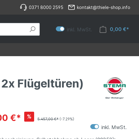
0371 8000 2595
kontakt@thiele-shop.info
0,00 €*
inkl. MwSt.
2x Flügeltüren)
00 €*
%
5.457,00 €*
(-7.29%)
inkl. MwSt.