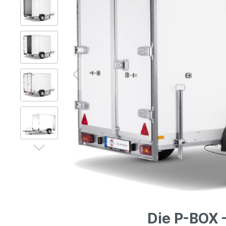
Gerüsttechnik
Leitern
Lagertechnik
Hubgeräte
Lkw-Enteisung
Zubehör
Die P-BOX 