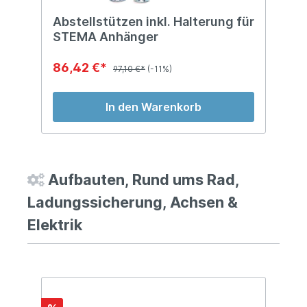
Abstellstützen inkl. Halterung für
D
STEMA Anhänger
A
86,42 €*
4
97,10 €*
(-11%)
In den Warenkorb
Aufbauten, Rund ums Rad,
Ladungssicherung, Achsen &
Elektrik