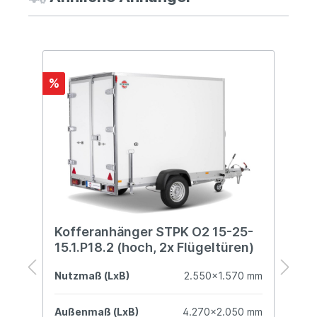
%
%
-
Kofferanhänger STPK O2 15-25-
K
)
15.1.P18.2 (hoch, 2x Flügeltüren)
1
mm
Nutzmaß (LxB)
2.550x1.570 mm
N
mm
Außenmaß (LxB)
4.270x2.050 mm
A