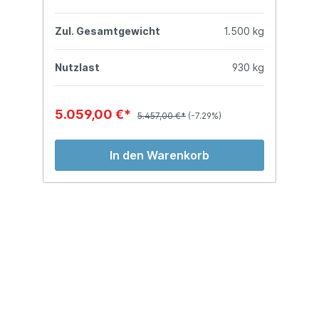
kg
Zul. Gesamtgewicht
1.500 kg
Z
kg
Nutzlast
930 kg
N
5.059,00 €*
5
5.457,00 €*
(-7.29%)
In den Warenkorb