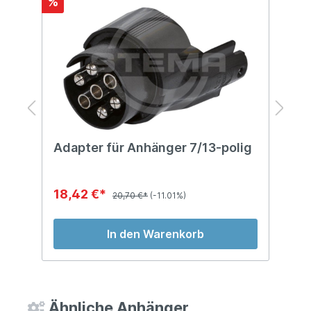
%
%
Adapter für Anhänger 7/13-polig
A
m
18,42 €*
8
20,70 €*
(-11.01%)
In den Warenkorb
Ähnliche Anhänger