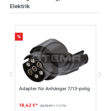
Elektrik
%
%
Adapter für Anhänger 7/13-polig
A
m
18,42 €*
8
20,70 €*
(-11.01%)