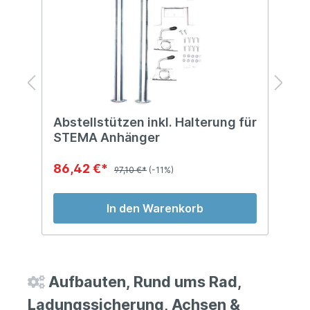
Abstellstützen inkl. Halterung für
D
STEMA Anhänger
A
86,42 €*
4
97,10 €*
(-11%)
In den Warenkorb
Aufbauten, Rund ums Rad,
Ladungssicherung, Achsen &