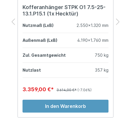
Kofferanhänger STPK O1 7.5-25-
K
13.1.P15.1 (1x Hecktür)
F
mm
Nutzmaß (LxB)
2.550x1.320 mm
N
mm
Außenmaß (LxB)
4.190x1.760 mm
A
kg
Zul. Gesamtgewicht
750 kg
Z
kg
Nutzlast
357 kg
N
3.359,00 €*
3
3.614,00 €*
(-7.06%)
In den Warenkorb