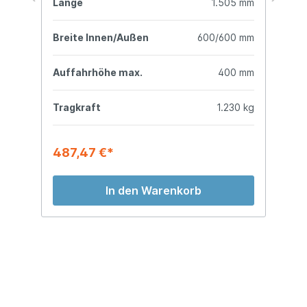
mm
Länge
1.505 mm
L
mm
Breite Innen/Außen
600/600 mm
B
mm
Auffahrhöhe max.
400 mm
A
kg
Tragkraft
1.230 kg
T
487,47 €*
6
In den Warenkorb