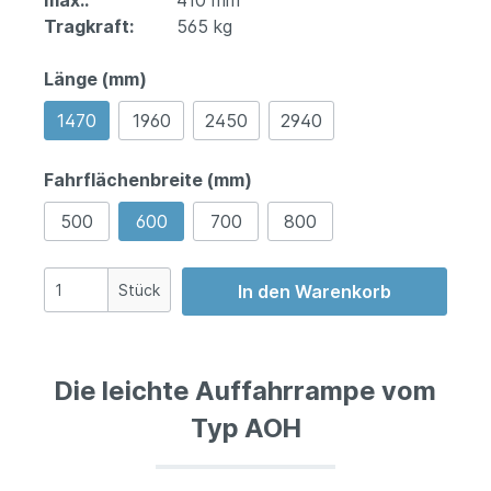
max.:
410 mm
Tragkraft:
565 kg
Länge (mm)
1470
1960
2450
2940
Fahrflächenbreite (mm)
500
600
700
800
Stück
In den Warenkorb
Die leichte Auffahrrampe vom
Typ AOH