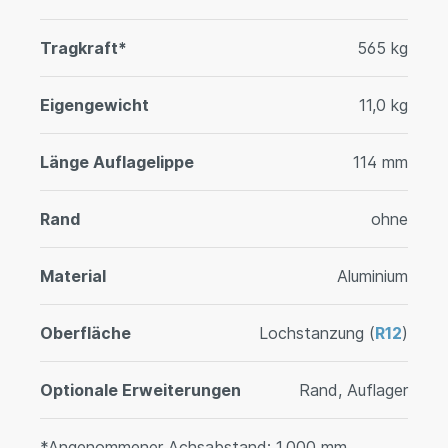
Tragkraft*
565 kg
Eigengewicht
11,0 kg
Länge Auflagelippe
114 mm
Rand
ohne
Material
Aluminium
Oberfläche
Lochstanzung (
R12
)
Optionale Erweiterungen
Rand, Auflager
*Angenommener Achsabstand: 1.000 mm