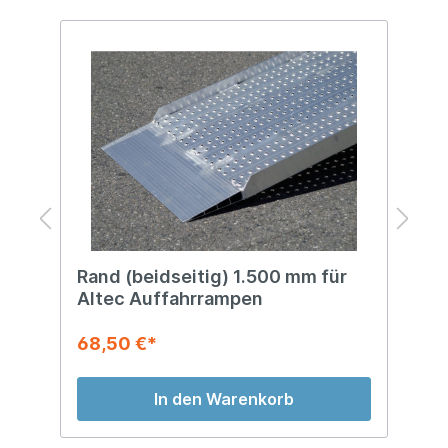
Rand (beidseitig) 1.500 mm für
A
Altec Auffahrrampen
A
A
68,50 €*
0
In den Warenkorb