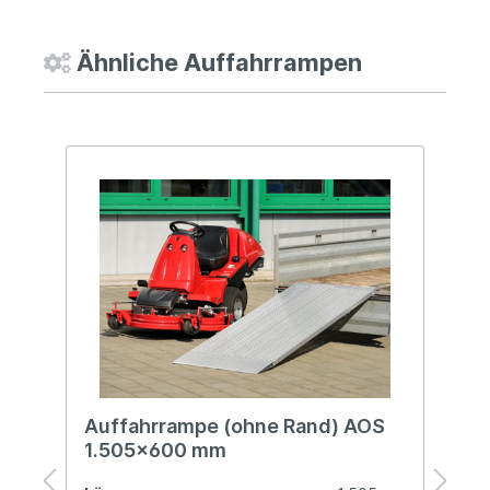
Ähnliche Auffahrrampen
%
Auffahrrampe (ohne Rand) AOS
A
1.505x600 mm
1