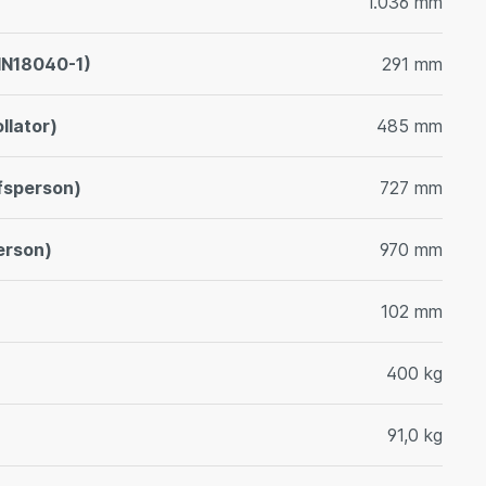
1.036 mm
IN18040-1)
291 mm
llator)
485 mm
lfsperson)
727 mm
erson)
970 mm
102 mm
400 kg
91,0 kg