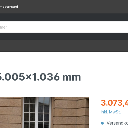
 5.005x1.036 mm
3.073,
inkl. MwSt.
Versandko