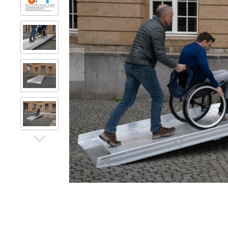
Gerüsttechnik
Leitern
Lagertechnik
Hubgeräte
Lkw-Enteisung
Zubehör