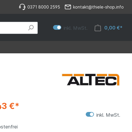
0371 8000 2595
kontakt@thiele-shop.info
0,00 €*
inkl. MwSt.
43 €*
inkl. MwSt.
stenfrei