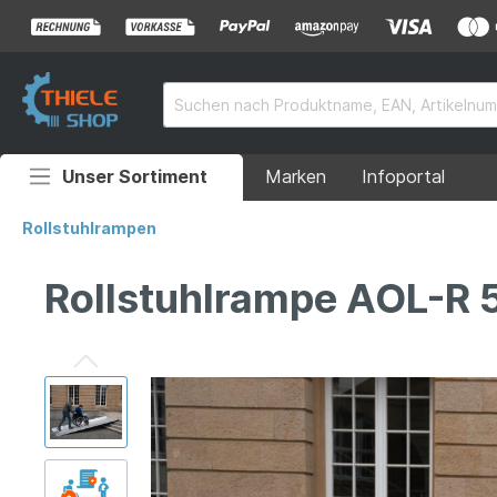
Unser Sortiment
Marken
Infoportal
Auffahrrampen
Rollstuhlrampen
Anhänger
Rollstuhlrampe AOL-R
Rollstuhlrampen
Überladebrücken
Grubenabdeckungen
Absperrtechnik