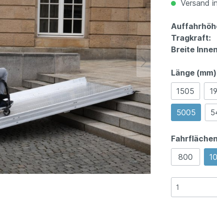
Versand in
Auffahrhöh
Tragkraft:
Breite Inne
Länge (mm)
1505
1
5005
5
Fahrflächen
800
1