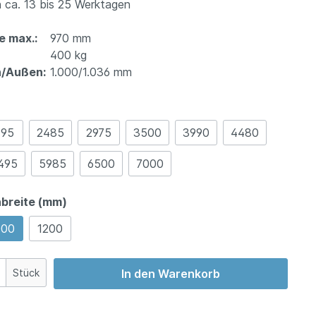
 ca. 13 bis 25 Werktagen
e max.:
970 mm
400 kg
n/Außen:
1.000/1.036 mm
995
2485
2975
3500
3990
4480
495
5985
6500
7000
breite (mm)
000
1200
Stück
In den Warenkorb