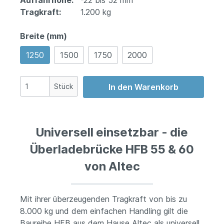
Auffahrhöhe:
-22 bis 52 mm
Tragkraft:
1.200 kg
Breite (mm)
1250
1500
1750
2000
Stück
In den Warenkorb
Universell einsetzbar - die
Überladebrücke HFB 55 & 60
von Altec
Mit ihrer überzeugenden Tragkraft von bis zu
8.000 kg und dem einfachen Handling gilt die
Baureihe HFB aus dem Hause Altec als universell