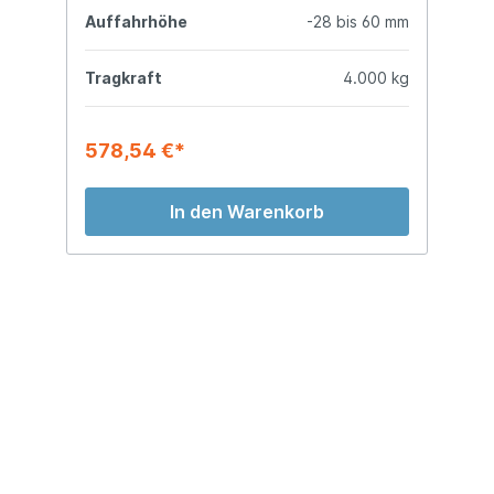
mm
Auffahrhöhe
-28 bis 60 mm
A
kg
Tragkraft
4.000 kg
T
578,54 €*
6
In den Warenkorb