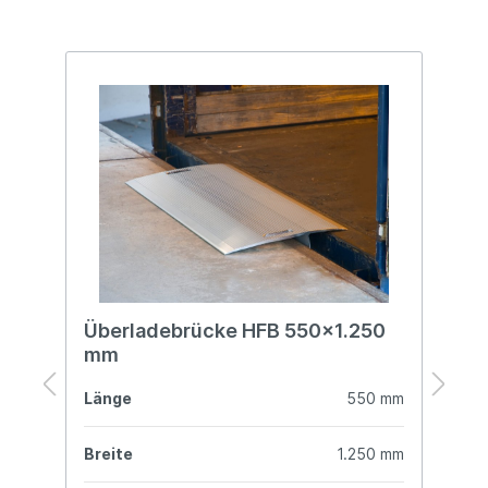
Überladebrücke HFB 550x1.250
Ü
mm
mm
Länge
550 mm
L
mm
Breite
1.250 mm
B