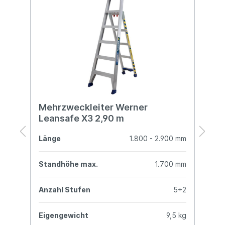
Mehrzweckleiter Werner
M
Leansafe X3 2,90 m
L
mm
Länge
1.800 - 2.900 mm
L
mm
Standhöhe max.
1.700 mm
S
+2
Anzahl Stufen
5+2
A
kg
Eigengewicht
9,5 kg
E