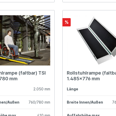
%
hlrampe (faltbar) TSI
Rollstuhlrampe (faltb
x780 mm
1.485x776 mm
2.050 mm
Länge
nnen/Außen
760/780 mm
Breite Innen/Außen
7
höhe max.
410 mm
Auffahrhöhe max.