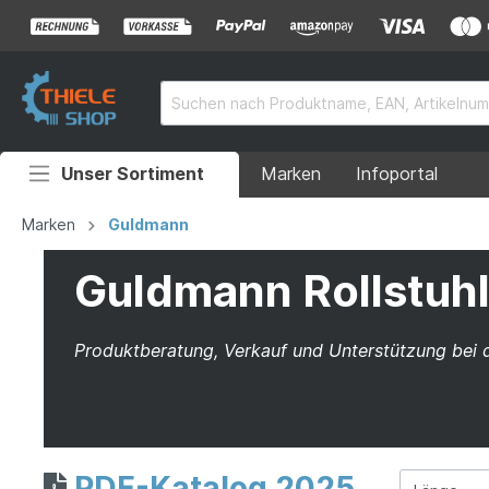
Unser Sortiment
Marken
Infoportal
Auffahrrampen
Marken
Guldmann
Anhänger
Guldmann Rollstuh
Rollstuhlrampen
Produktberatung, Verkauf und Unterstützung bei 
Überladebrücken
Grubenabdeckungen
Absperrtechnik
PDF-Katalog 2025