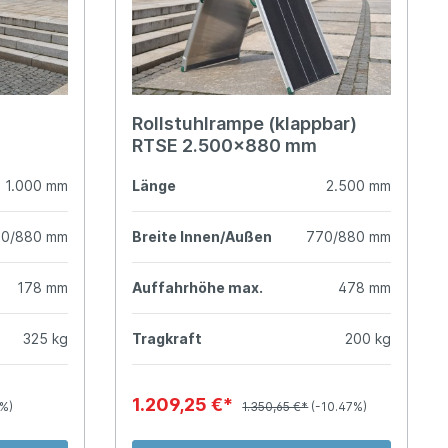
Rollstuhlrampe (klappbar)
RTSE 2.500x880 mm
1.000 mm
Länge
2.500 mm
70/880 mm
Breite Innen/Außen
770/880 mm
178 mm
Auffahrhöhe max.
478 mm
325 kg
Tragkraft
200 kg
1.209,25 €*
6%)
1.350,65 €*
(-10.47%)