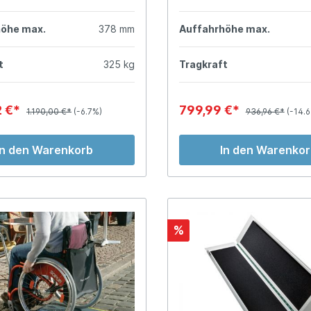
höhe max.
378 mm
Auffahrhöhe max.
t
325 kg
Tragkraft
2 €*
799,99 €*
1.190,00 €*
(-6.7%)
936,96 €*
(-14.
In den Warenkorb
In den Warenko
%