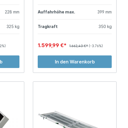
228 mm
Auffahrhöhe max.
399 mm
325 kg
Tragkraft
350 kg
1.599,99 €*
62%)
1.662,43 €*
(-3.76%)
rb
In den Warenkorb