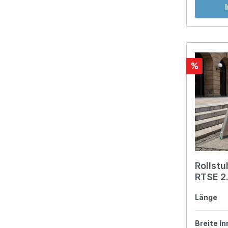
%
Rollstu
RTSE 
Länge
Breite I