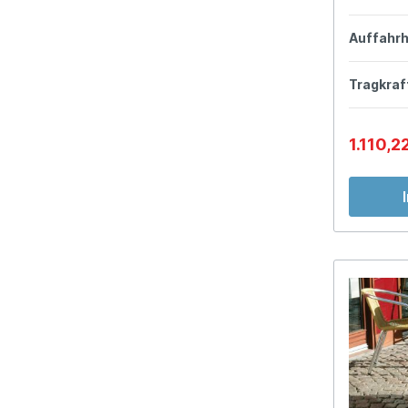
Auffahr
Tragkraf
1.110,2