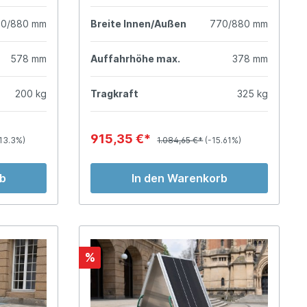
70/880 mm
Breite Innen/Außen
770/880 mm
578 mm
Auffahrhöhe max.
378 mm
200 kg
Tragkraft
325 kg
915,35 €*
13.3%)
1.084,65 €*
(-15.61%)
rb
In den Warenkorb
%