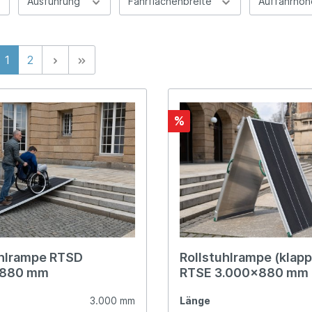
Ausführung
Fahrflächenbreite
Auffahrhöh
1
2
%
uhlrampe RTSD
Rollstuhlrampe (klapp
x880 mm
RTSE 3.000x880 mm
3.000 mm
Länge