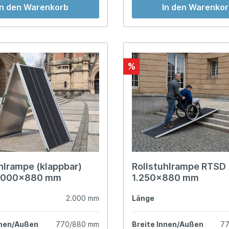
In den Warenkorb
In den Warenko
%
hlrampe (klappbar)
Rollstuhlrampe RTSD
2.000x880 mm
1.250x880 mm
2.000 mm
Länge
nnen/Außen
770/880 mm
Breite Innen/Außen
7