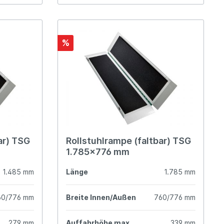
%
ar) TSG
Rollstuhlrampe (faltbar) TSG
1.785x776 mm
1.485 mm
Länge
1.785 mm
60/776 mm
Breite Innen/Außen
760/776 mm
279 mm
Auffahrhöhe max.
339 mm