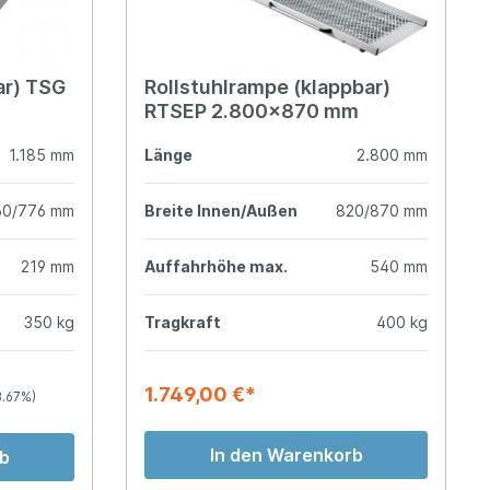
ar) TSG
Rollstuhlrampe (klappbar)
RTSEP 2.800x870 mm
1.185 mm
Länge
2.800 mm
60/776 mm
Breite Innen/Außen
820/870 mm
219 mm
Auffahrhöhe max.
540 mm
350 kg
Tragkraft
400 kg
1.749,00 €*
3.67%)
In den Warenkorb
rb