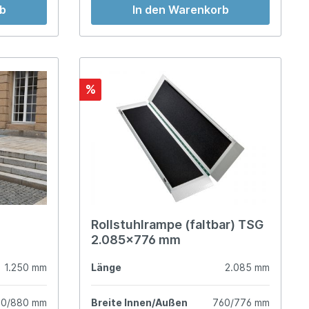
rb
In den Warenkorb
%
Rollstuhlrampe (faltbar) TSG
2.085x776 mm
1.250 mm
Länge
2.085 mm
70/880 mm
Breite Innen/Außen
760/776 mm