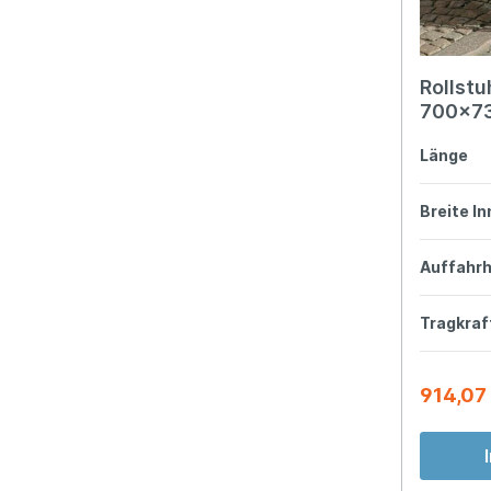
Rollstu
700x7
Länge
Breite I
Auffahr
Tragkraf
914,07