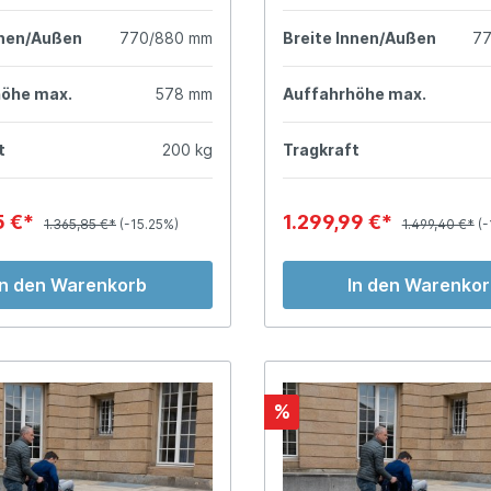
nnen/Außen
770/880 mm
Breite Innen/Außen
7
höhe max.
578 mm
Auffahrhöhe max.
t
200 kg
Tragkraft
5 €*
1.299,99 €*
1.365,85 €*
(-15.25%)
1.499,40 €*
(-
In den Warenkorb
In den Warenko
%