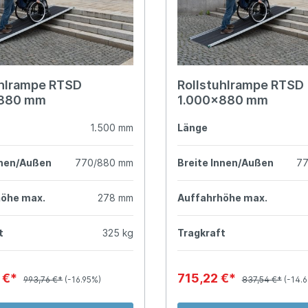
uhlrampe RTSD
Rollstuhlrampe RTSD
x880 mm
1.000x880 mm
1.500 mm
Länge
nnen/Außen
770/880 mm
Breite Innen/Außen
7
höhe max.
278 mm
Auffahrhöhe max.
t
325 kg
Tragkraft
 €*
715,22 €*
993,76 €*
(-16.95%)
837,54 €*
(-14.