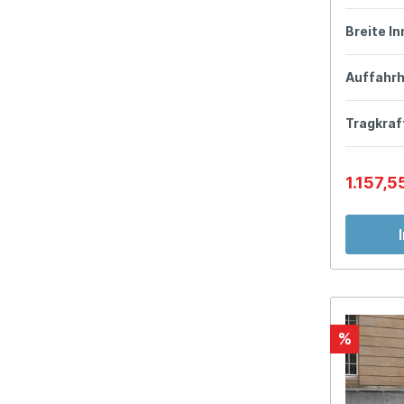
Breite I
Auffahr
Tragkraf
1.157,5
%