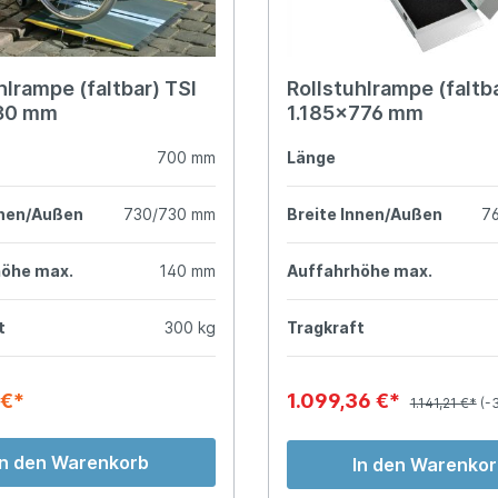
hlrampe (faltbar) TSI
Rollstuhlrampe (faltb
30 mm
1.185x776 mm
700 mm
Länge
nnen/Außen
730/730 mm
Breite Innen/Außen
7
höhe max.
140 mm
Auffahrhöhe max.
t
300 kg
Tragkraft
 €*
1.099,36 €*
1.141,21 €*
(-
In den Warenkorb
In den Warenko