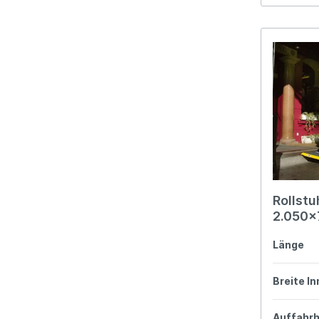
Rollstu
2.050
Länge
Breite I
Auffahr