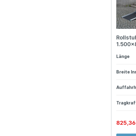
Rollst
1.500
Länge
Breite I
Auffahr
Tragkraf
825,36