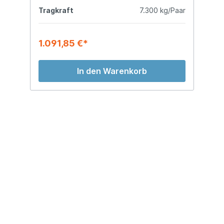
kg
Tragkraft
7.300 kg/Paar
T
1.091,85 €*
1
In den Warenkorb