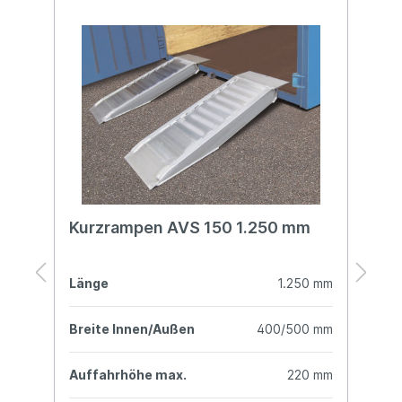
65
Kurzrampen AVS 150 1.250 mm
K
mm
Länge
1.250 mm
L
mm
Breite Innen/Außen
400/500 mm
B
mm
Auffahrhöhe max.
220 mm
A