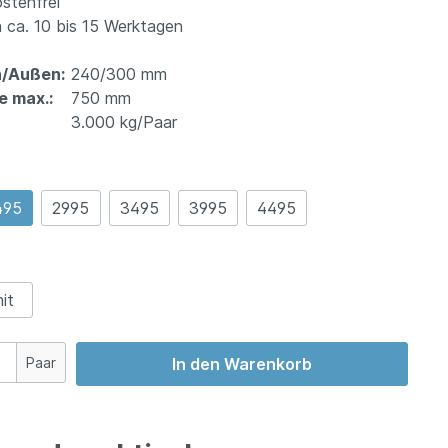
stenfrei
 ca. 10 bis 15 Werktagen
n/Außen:
240/300 mm
e max.:
750 mm
3.000 kg/Paar
495
2995
3495
3995
4495
it
Paar
In den Warenkorb