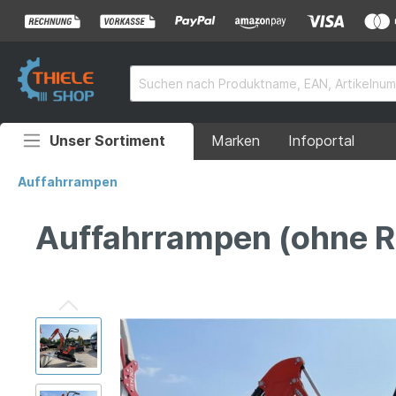
Unser Sortiment
Marken
Infoportal
Auffahrrampen
Auffahrrampen
Anhänger
Auffahrrampen (ohne 
Rollstuhlrampen
Überladebrücken
Grubenabdeckungen
Absperrtechnik