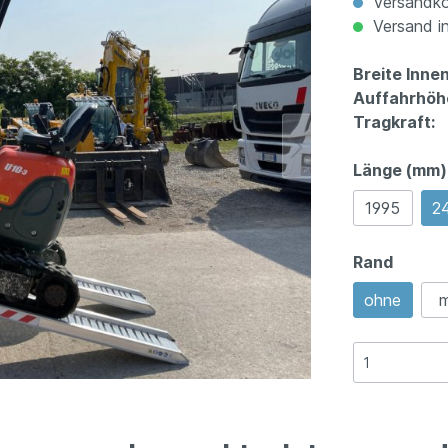
Versandko
Versand in
Breite Inne
Auffahrhöh
Tragkraft:
Länge (mm)
1995
2
Rand
ohne
m