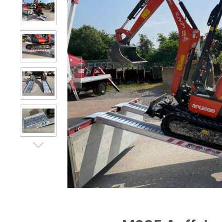
Gerüsttechnik
Leitern
Lagertechnik
Hubgeräte
Lkw-Enteisung
Zubehör