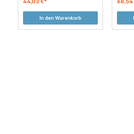
44,03 €*
68,54
In den Warenkorb