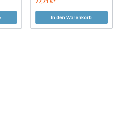
77,71 €*
b
In den Warenkorb