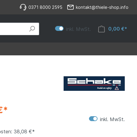
0371 8000 2595
kontakt@thiele-shop.info
0,00 €*
inkl. MwSt.
€*
inkl. MwSt.
sten: 38,08 €*