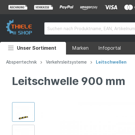
Unser Sortiment
Marken
Infoportal
Auffahrrampen
Absperrtechnik
Verkehrsleitsysteme
Leitschwellen
Anhänger
Leitschwelle 900 mm
Rollstuhlrampen
Überladebrücken
Grubenabdeckungen
Absperrtechnik