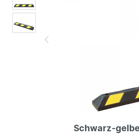
Gerüsttechnik
Leitern
Lagertechnik
Hubgeräte
Lkw-Enteisung
Zubehör
Schwarz-gelbe 