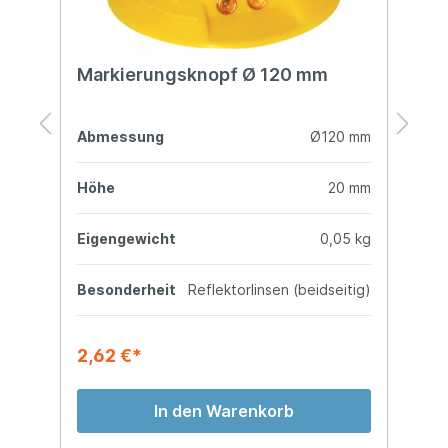
Markierungsknopf Ø 120 mm
M
M
mm
Abmessung
Ø120 mm
A
mm
Höhe
20 mm
H
kg
Eigengewicht
0,05 kg
E
g)
Besonderheit
Reflektorlinsen (beidseitig)
B
2,62 €*
3
In den Warenkorb