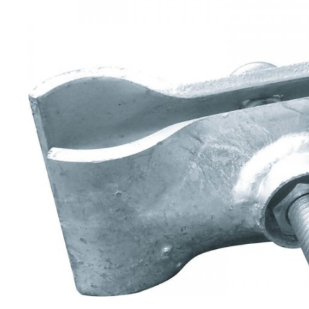
Gerüsttechnik
Leitern
Lagertechnik
Hubgeräte
Lkw-Enteisung
Zubehör