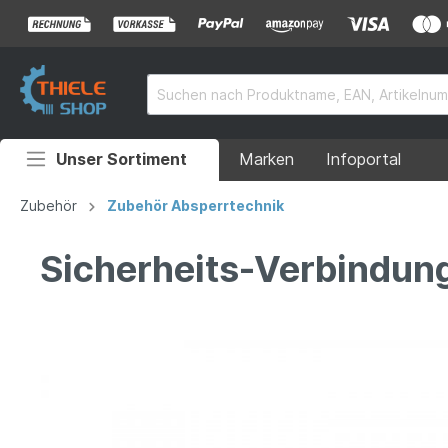
Unser Sortiment
Marken
Infoportal
Auffahrrampen
Zubehör
Zubehör Absperrtechnik
Anhänger
Sicherheits-Verbindun
Rollstuhlrampen
Überladebrücken
Grubenabdeckungen
Absperrtechnik