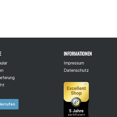
E
INFORMATIONEN
ular
Impressum
en
Datenschutz
ieferung
cht
derrufen