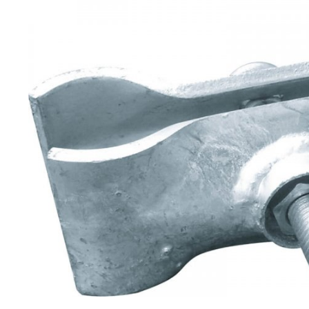
Gerüsttechnik
Leitern
Lagertechnik
Hubgeräte
Lkw-Enteisung
Zubehör