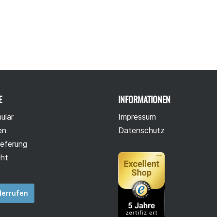
E
INFORMATIONEN
ular
Impressum
en
Datenschutz
ieferung
cht
derrufen