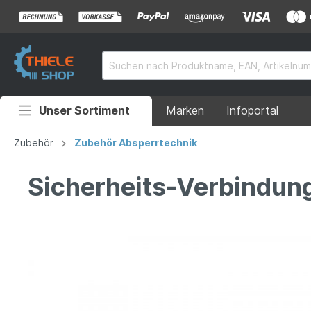
Unser Sortiment
Marken
Infoportal
Auffahrrampen
Zubehör
Zubehör Absperrtechnik
Anhänger
Sicherheits-Verbindun
Rollstuhlrampen
Überladebrücken
Grubenabdeckungen
Absperrtechnik