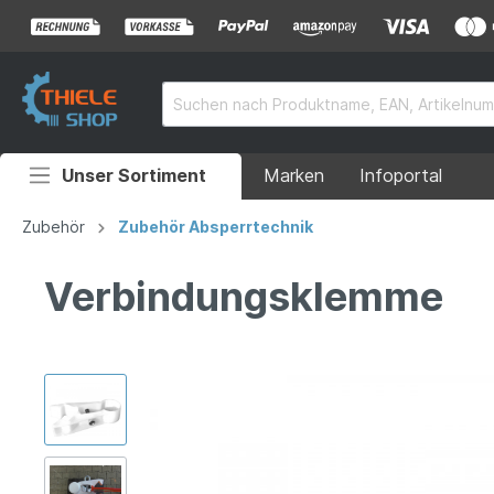
Unser Sortiment
Marken
Infoportal
Auffahrrampen
Zubehör
Zubehör Absperrtechnik
Anhänger
Verbindungsklemme
Rollstuhlrampen
Überladebrücken
Grubenabdeckungen
Absperrtechnik