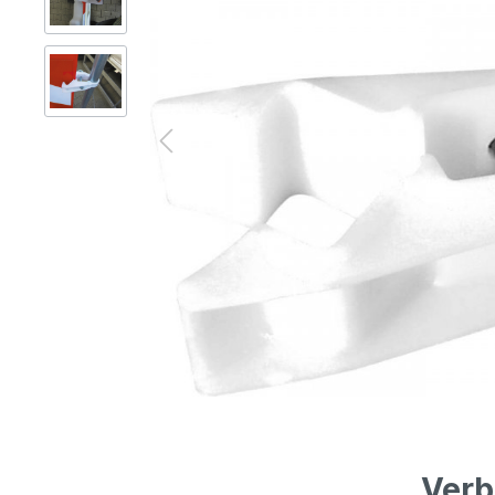
Gerüsttechnik
Leitern
Lagertechnik
Hubgeräte
Lkw-Enteisung
Zubehör
Verb