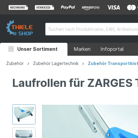
Unser Sortiment
Marken
Infoportal
Auffahrrampen
Zubehör
Zubehör Lagertechnik
Zubehör Transportkis
Anhänger
Laufrollen für ZARGES 
Rollstuhlrampen
Überladebrücken
Grubenabdeckungen
Absperrtechnik