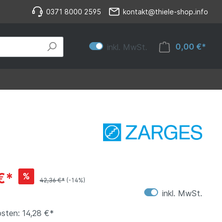
0371 8000 2595
kontakt@thiele-shop.info
0,00 €*
inkl. MwSt.
€*
%
42,36 €*
(-14%)
inkl. MwSt.
sten: 14,28 €*