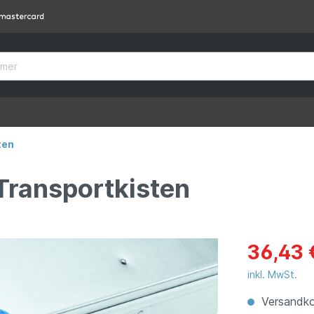
ten
Transportkisten
36,43 
inkl. MwSt.
Versandko