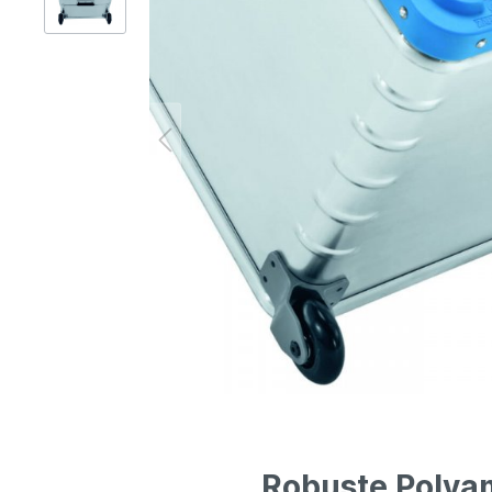
Gerüsttechnik
Leitern
Lagertechnik
Hubgeräte
Lkw-Enteisung
Zubehör
Robuste Polyam