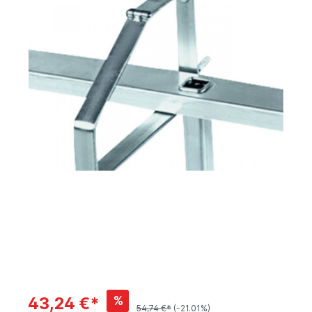
%
43,24 €*
54,74 €*
(-21.01%)