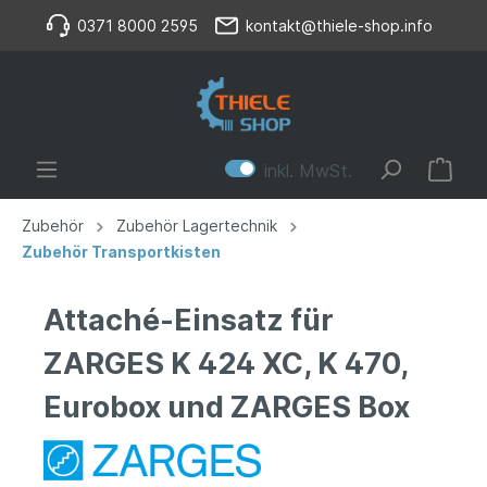
0371 8000 2595
kontakt@thiele-shop.info
inkl. MwSt.
Zubehör
Zubehör Lagertechnik
Zubehör Transportkisten
Attaché-Einsatz für
ZARGES K 424 XC, K 470,
Eurobox und ZARGES Box