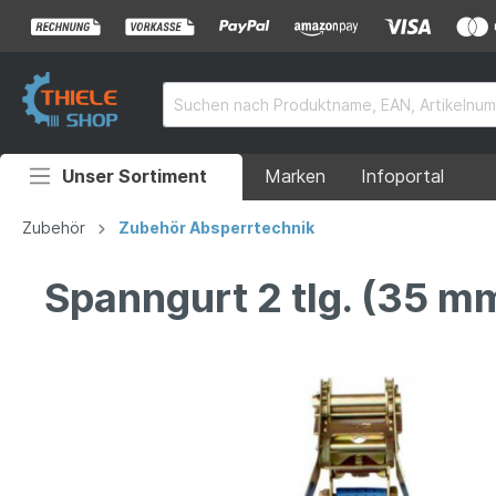
Unser Sortiment
Marken
Infoportal
Auffahrrampen
Zubehör
Zubehör Absperrtechnik
Anhänger
Spanngurt 2 tlg. (35 mm
Rollstuhlrampen
Überladebrücken
Grubenabdeckungen
Absperrtechnik