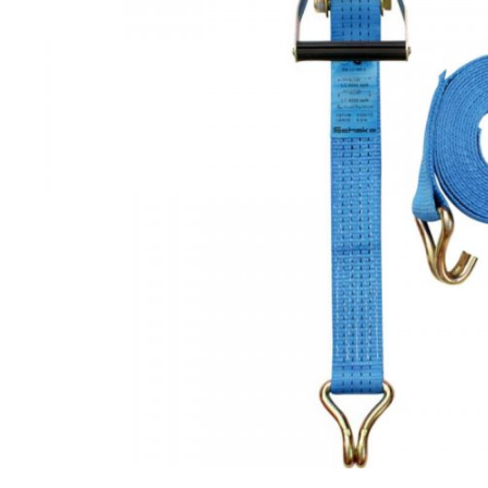
Gerüsttechnik
Leitern
Lagertechnik
Hubgeräte
Lkw-Enteisung
Zubehör