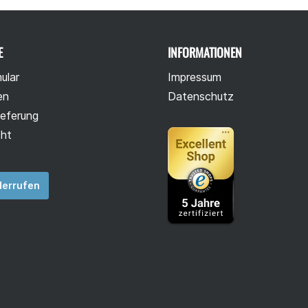
E
INFORMATIONEN
ular
Impressum
en
Datenschutz
ieferung
cht
derrufen