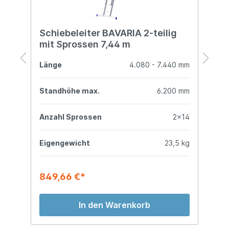
Schiebeleiter BAVARIA 2-teilig
S
mit Sprossen 7,44 m
m
mm
Länge
4.080 - 7.440 mm
L
mm
Standhöhe max.
6.200 mm
S
14
Anzahl Sprossen
2x14
A
kg
Eigengewicht
23,5 kg
E
849,66 €*
1
In den Warenkorb