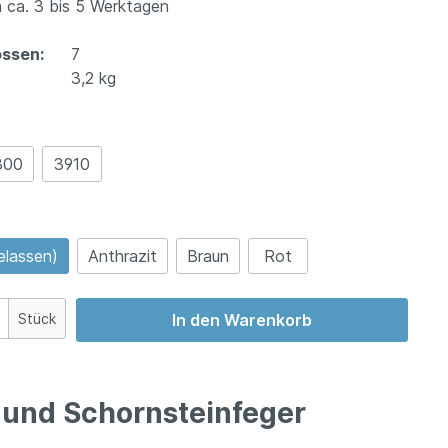
 ca. 3 bis 5 Werktagen
ossen:
7
3,2 kg
800
3910
elassen)
Anthrazit
Braun
Rot
Stück
In den Warenkorb
 und Schornsteinfeger