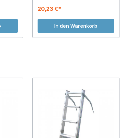
Dachleitern
20,23 €*
1
b
In den Warenkorb