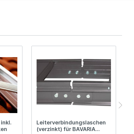
inkl.
Leiterverbindungslaschen
S
ken
(verzinkt) für BAVARIA