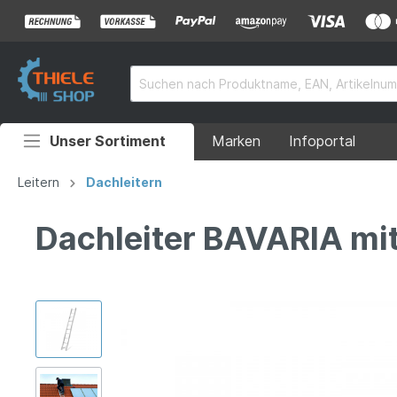
Unser Sortiment
Marken
Infoportal
Auffahrrampen
Leitern
Dachleitern
Anhänger
Dachleiter BAVARIA mi
Rollstuhlrampen
Überladebrücken
Grubenabdeckungen
Absperrtechnik