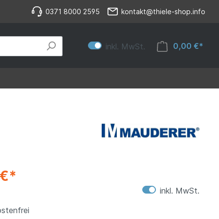
0371 8000 2595
kontakt@thiele-shop.info
0,00 €*
inkl. MwSt.
 €*
inkl. MwSt.
stenfrei