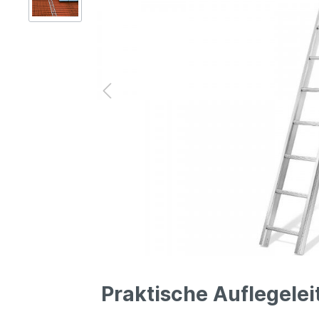
Gerüsttechnik
Leitern
Lagertechnik
Hubgeräte
Lkw-Enteisung
Zubehör
Praktische Auflegele