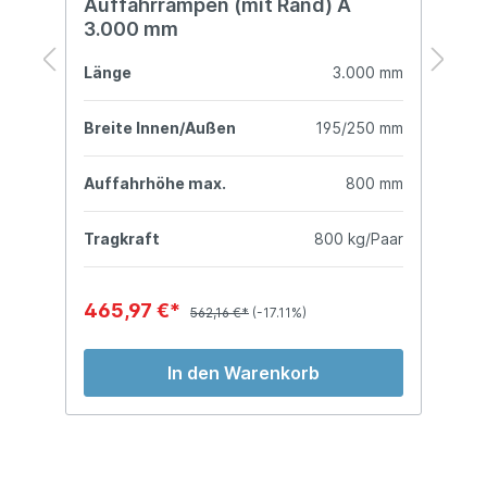
Auffahrrampen (mit Rand) A
A
3.000 mm
3
mm
Länge
3.000 mm
L
mm
Breite Innen/Außen
195/250 mm
B
mm
Auffahrhöhe max.
800 mm
A
ar
Tragkraft
800 kg/Paar
T
465,97 €*
5
562,16 €*
(-17.11%)
In den Warenkorb