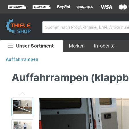
Unser Sortiment
Marken
Infoportal
Auffahrrampen
Auffahrrampen
Anhänger
Auffahrrampen (klappb
Rollstuhlrampen
Überladebrücken
Grubenabdeckungen
Absperrtechnik