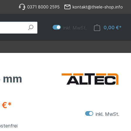
0371 8000 2595
kontakt@thiele-shop.info
0,00 €*
inkl. MwSt.
5 mm
 €*
inkl. MwSt.
stenfrei