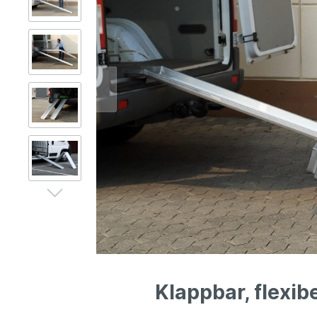
Gerüsttechnik
Leitern
Lagertechnik
Hubgeräte
Lkw-Enteisung
Zubehör
Klappbar, flexib