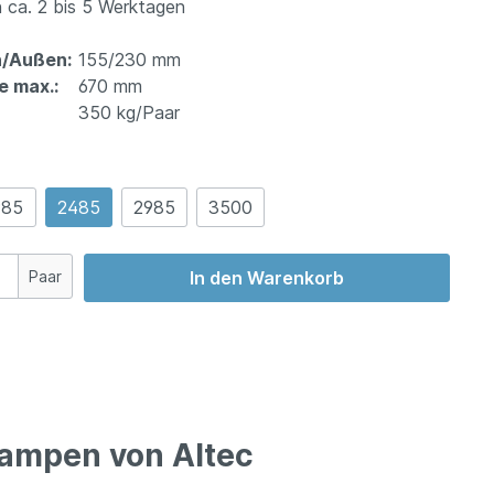
 ca. 2 bis 5 Werktagen
n/Außen:
155/230 mm
e max.:
670 mm
350 kg/Paar
985
2485
2985
3500
Paar
In den Warenkorb
rrampen von Altec