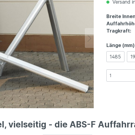
Versand in
Breite Inne
Auffahrhöh
Tragkraft:
Länge (mm)
1485
1
el, vielseitig - die ABS-F Auffah