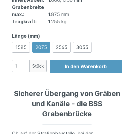
Innen/Außen:
1.000/1.150 mm
Grabenbreite
max.:
1.875 mm
Tragkraft:
1.255 kg
Länge (mm)
1585
2075
2565
3055
Stück
In den Warenkorb
Sicherer Übergang von Gräben
und Kanäle - die BSS
Grabenbrücke
Ob auf der Straßenbaustelle, bei der