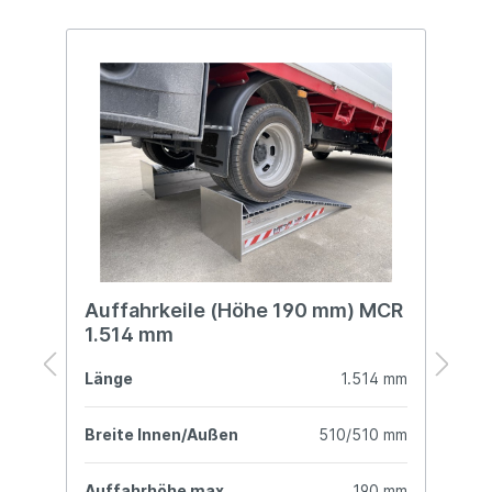
R
Auffahrkeile (Höhe 190 mm) MCR
A
1.514 mm
mm
Länge
1.514 mm
L
mm
Breite Innen/Außen
510/510 mm
B
mm
Auffahrhöhe max.
190 mm
A