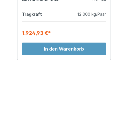
ar
Tragkraft
12.000 kg/Paar
T
1.924,93 €*
1
In den Warenkorb