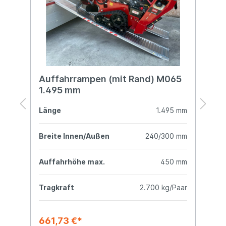
Auffahrrampen (mit Rand) M065
A
1.495 mm
1
mm
Länge
1.495 mm
L
mm
Breite Innen/Außen
240/300 mm
B
mm
Auffahrhöhe max.
450 mm
A
ar
Tragkraft
2.700 kg/Paar
T
661,73 €*
7