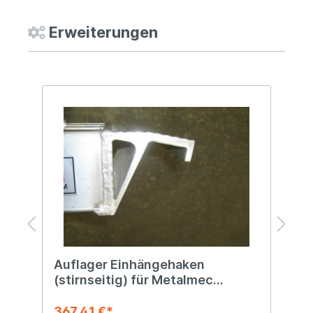
Erweiterungen
Auflager Einhängehaken
A
(stirnseitig) für Metalmec
f
Rampen
367,41 €*
3