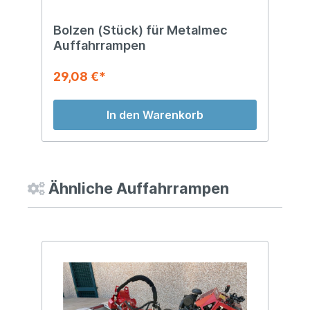
Bolzen (Stück) für Metalmec
S
Auffahrrampen
M
29,08 €*
4
In den Warenkorb
Ähnliche Auffahrrampen