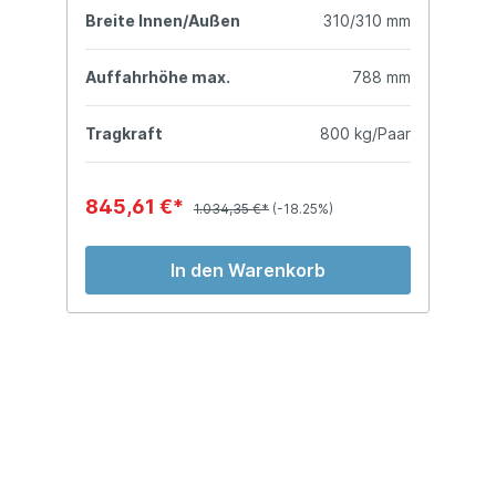
mm
Breite Innen/Außen
310/310 mm
B
mm
Auffahrhöhe max.
788 mm
A
ar
Tragkraft
800 kg/Paar
T
845,61 €*
1
1.034,35 €*
(-18.25%)
In den Warenkorb