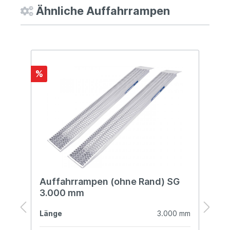
Ähnliche Auffahrrampen
%
%
Auffahrrampen (ohne Rand) SG
A
3.000 mm
3
mm
Länge
3.000 mm
L