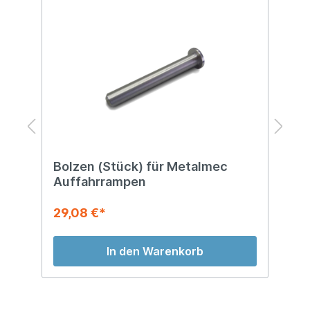
Bolzen (Stück) für Metalmec
S
Auffahrrampen
M
29,08 €*
4
In den Warenkorb