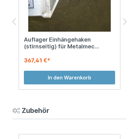
Auflager Einhängehaken
A
(stirnseitig) für Metalmec
f
Rampen
367,41 €*
3
In den Warenkorb
Zubehör